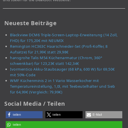
Neueste Beiträge
Blackview DCM6 Triple-Screen-Laptop-Erweiterung (14 Zoll,
FHD) für 175,20€ mit NEUMIX
Remington HC363C Haarschneider-Set (Profi-Koffer, 8
Aufsätze) für 21,99€ statt 29,98€
hansgrohe Talis M54 Küchenarmatur (Chrom, 360°
schwenkbar) für 123,23€ statt 142,34€
Ivormentico Akku-Staubsauger (68 kPa, 600 W) für 69,50€
mit 50%-Code
WMF Küchenminis 2 in 1 Vario Wasserkocher mit
Temperatureinstellung, 1,0l, mit Teebeutelhalter und Sieb
für 64,99€ (Vergleich: 79,99€)
Social Media / Teilen
teilen
teilen
E-Mail
teilen