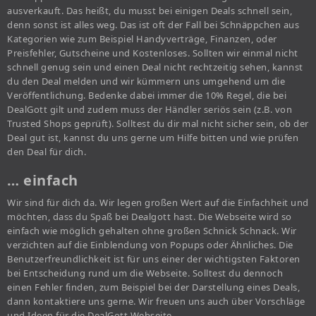
ausverkauft. Das heißt, du musst bei einigen Deals schnell sein,
denn sonst ist alles weg. Das ist oft der Fall bei Schnäppchen aus
Kategorien wie zum Beispiel Handyverträge, Finanzen, oder
Preisfehler, Gutscheine und Kostenloses. Sollten wir einmal nicht
schnell genug sein und einen Deal nicht rechtzeitig sehen, kannst
du den Deal melden und wir kümmern uns umgehend um die
Veröffentlichung. Bedenke dabei immer die 10% Regel, die bei
DealGott gilt und zudem muss der Händler seriös sein (z.B. von
Trusted Shops geprüft). Solltest du dir mal nicht sicher sein, ob der
Deal gut ist, kannst du uns gerne um Hilfe bitten und wie prüfen
den Deal für dich.
… einfach
Wir sind für dich da. Wir legen großen Wert auf die Einfachheit und
möchten, dass du Spaß bei Dealgott hast. Die Webseite wird so
einfach wie möglich gehalten ohne großen Schnick Schnack. Wir
verzichten auf die Einblendung von Popups oder Ähnliches. Die
Benutzerfreundlichkeit ist für uns einer der wichtigsten Faktoren
bei Entscheidung rund um die Webseite. Solltest du dennoch
einen Fehler finden, zum Beispiel bei der Darstellung eines Deals,
dann kontaktiere uns gerne. Wir freuen uns auch über Vorschläge
und Ideen für die DealGott Webseite.