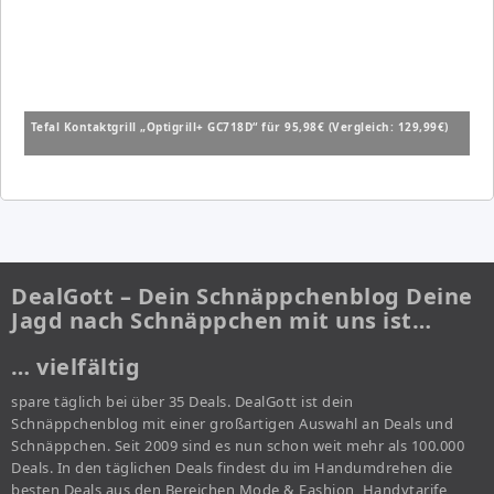
Tefal Kontaktgrill „Optigrill+ GC718D“ für 95,98€ (Vergleich: 129,99€)
DealGott – Dein Schnäppchenblog Deine
Jagd nach Schnäppchen mit uns ist…
… vielfältig
spare täglich bei über 35 Deals. DealGott ist dein
Schnäppchenblog mit einer großartigen Auswahl an Deals und
Schnäppchen. Seit 2009 sind es nun schon weit mehr als 100.000
Deals. In den täglichen Deals findest du im Handumdrehen die
besten Deals aus den Bereichen Mode & Fashion, Handytarife,