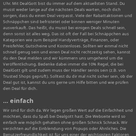
Uhr. Mit DealGott bist du immer auf dem aktuellsten Stand. Du
musst weder lange auf die nächsten Deals warten, noch dich
sorgen, dass du einen Deal verpasst. Viele der Rabattaktionen und
Schnäppchen sind befristetet oder binnen weniger Minuten
ausverkauft. Das heißt, du musst bei einigen Deals schnell sein,
denn sonst ist alles weg. Das ist oft der Fall bei Schnäppchen aus
Kategorien wie zum Beispiel Handyverträge, Finanzen, oder
Preisfehler, Gutscheine und Kostenloses. Sollten wir einmal nicht
schnell genug sein und einen Deal nicht rechtzeitig sehen, kannst
du den Deal melden und wir kümmern uns umgehend um die
Veröffentlichung. Bedenke dabei immer die 10% Regel, die bei
DealGott gilt und zudem muss der Händler seriös sein (z.B. von
Trusted Shops geprüft). Solltest du dir mal nicht sicher sein, ob der
Deal gut ist, kannst du uns gerne um Hilfe bitten und wie prüfen
den Deal für dich.
… einfach
Wir sind für dich da. Wir legen großen Wert auf die Einfachheit und
möchten, dass du Spaß bei Dealgott hast. Die Webseite wird so
einfach wie möglich gehalten ohne großen Schnick Schnack. Wir
verzichten auf die Einblendung von Popups oder Ähnliches. Die
Benutzerfreundlichkeit ist für uns einer der wichtigsten Faktoren