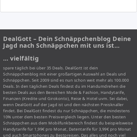
DealGott – Dein Schnäppchenblog Deine
Jagd nach Schnäppchen mit uns ist…
… vielfältig
spare täglich bei über 35 Deals. DealGott ist dein
Schnäppchenblog mit einer großartigen Auswahl an Deals und
Schnäppchen. Seit 2009 sind es nun schon weit mehr als 100.000
Deals. In den täglichen Deals findest du im Handumdrehen die
besten Deals aus den Bereichen Mode & Fashion, Handytarife,
Finanzen (Kredite und Girokonto), Reise & Hotel uvm. Sei dabei,
wenn DealGott auf der Jagd ist und den nächsten Preisknaller
findet. Bei DealGott findest du nur Schnäppchen, die mindestens
10% unter dem besten Preisvergleich liegen. Unter den besten
Schnäppchen aus dem Mobilfunkbereich findest du beispielsweise
Handytarife für 1,99€ pro Monat, Datentarife für 3,99€ pro Monat
und auch Smartphones zu Bestpreisen. Das alles und noch viel