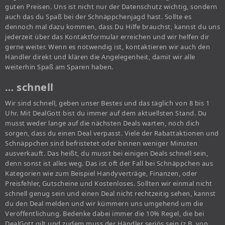
guten Preisen. Uns ist nicht nur der Datenschutz wichtig, sondern
auch das du Spaß bei der Schnäppchenjagd hast. Sollte es
dennoch mal dazu kommen, dass Du Hilfe brauchst, kannst du uns
jederzeit über das Kontaktformular erreichen und wir helfen dir
gerne weiter. Wenn es notwendig ist, kontaktieren wir auch den
Händler direkt und klären die Angelegenheit, damit wir alle
weiterhin Spaß am Sparen haben.
… schnell
Wir sind schnell, geben unser Bestes und das täglich von 8 bis 1
Uhr. Mit DealGott bist du immer auf dem aktuellsten Stand. Du
musst weder lange auf die nächsten Deals warten, noch dich
sorgen, dass du einen Deal verpasst. Viele der Rabattaktionen und
Schnäppchen sind befristetet oder binnen weniger Minuten
ausverkauft. Das heißt, du musst bei einigen Deals schnell sein,
denn sonst ist alles weg. Das ist oft der Fall bei Schnäppchen aus
Kategorien wie zum Beispiel Handyverträge, Finanzen, oder
Preisfehler, Gutscheine und Kostenloses. Sollten wir einmal nicht
schnell genug sein und einen Deal nicht rechtzeitig sehen, kannst
du den Deal melden und wir kümmern uns umgehend um die
Veröffentlichung. Bedenke dabei immer die 10% Regel, die bei
DealGott gilt und zudem muss der Händler seriös sein (z.B. von