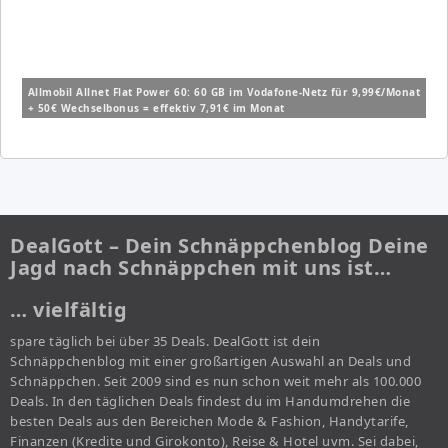
Allmobil Allnet Flat Power 60: 60 GB im Vodafone-Netz für 9,99€/Monat
+ 50€ Wechselbonus = effektiv 7,91€ im Monat
DealGott – Dein Schnäppchenblog Deine
Jagd nach Schnäppchen mit uns ist…
… vielfältig
spare täglich bei über 35 Deals. DealGott ist dein
Schnäppchenblog mit einer großartigen Auswahl an Deals und
Schnäppchen. Seit 2009 sind es nun schon weit mehr als 100.000
Deals. In den täglichen Deals findest du im Handumdrehen die
besten Deals aus den Bereichen Mode & Fashion, Handytarife,
Finanzen (Kredite und Girokonto), Reise & Hotel uvm. Sei dabei,