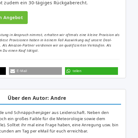
bt zudem ein 30-tägiges Rückgaberecht.
m Angebot
tung in Anspruch nimmst, erhalten wir oftmals eine kleine Provision als
diese Provisionen haben in keinem Fall Auswirkung auf unsere Deal-
Als Amazon-Partner verdienen wir an qualifizierten Verkäufen. Als
 Du einen Kauf tätigst.
E-Mail
teilen
Über den Autor: Andre
de und Schnäppchenjäger aus Leidenschaft. Neben den
ch ein großes Fai­ble für die Meteorologie sowie dem
e). Solltet ihr mal eine Frage haben, eine Anregung usw. bin
tunden am Tag per eMail für euch erreichbar.