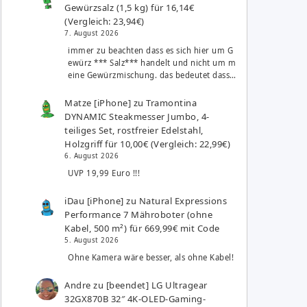
Gewürzsalz (1,5 kg) für 16,14€
(Vergleich: 23,94€)
7. August 2026
immer zu beachten dass es sich hier um G
ewürz *** Salz*** handelt und nicht um m
eine Gewürzmischung. das bedeutet dass…
Matze [iPhone]
zu
Tramontina
DYNAMIC Steakmesser Jumbo, 4-
teiliges Set, rostfreier Edelstahl,
Holzgriff für 10,00€ (Vergleich: 22,99€)
6. August 2026
UVP 19,99 Euro !!!
iDau [iPhone]
zu
Natural Expressions
Performance 7 Mähroboter (ohne
Kabel, 500 m²) für 669,99€ mit Code
5. August 2026
Ohne Kamera wäre besser, als ohne Kabel!
Andre
zu
[beendet] LG Ultragear
32GX870B 32″ 4K-OLED-Gaming-