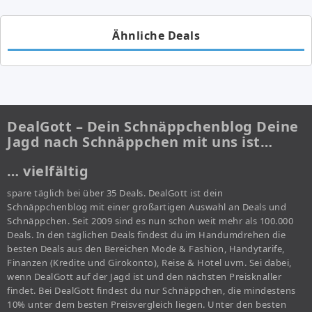
Ähnliche Deals
DealGott – Dein Schnäppchenblog Deine
Jagd nach Schnäppchen mit uns ist…
… vielfältig
spare täglich bei über 35 Deals. DealGott ist dein
Schnäppchenblog mit einer großartigen Auswahl an Deals und
Schnäppchen. Seit 2009 sind es nun schon weit mehr als 100.000
Deals. In den täglichen Deals findest du im Handumdrehen die
besten Deals aus den Bereichen Mode & Fashion, Handytarife,
Finanzen (Kredite und Girokonto), Reise & Hotel uvm. Sei dabei,
wenn DealGott auf der Jagd ist und den nächsten Preisknaller
findet. Bei DealGott findest du nur Schnäppchen, die mindestens
10% unter dem besten Preisvergleich liegen. Unter den besten