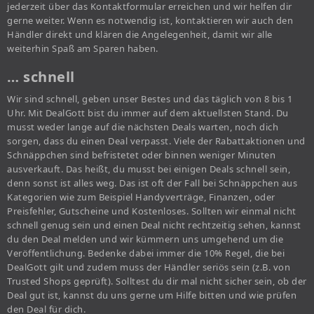
jederzeit über das Kontaktformular erreichen und wir helfen dir
gerne weiter. Wenn es notwendig ist, kontaktieren wir auch den
Händler direkt und klären die Angelegenheit, damit wir alle
weiterhin Spaß am Sparen haben.
… schnell
Wir sind schnell, geben unser Bestes und das täglich von 8 bis 1
Uhr. Mit DealGott bist du immer auf dem aktuellsten Stand. Du
musst weder lange auf die nächsten Deals warten, noch dich
sorgen, dass du einen Deal verpasst. Viele der Rabattaktionen und
Schnäppchen sind befristetet oder binnen weniger Minuten
ausverkauft. Das heißt, du musst bei einigen Deals schnell sein,
denn sonst ist alles weg. Das ist oft der Fall bei Schnäppchen aus
Kategorien wie zum Beispiel Handyverträge, Finanzen, oder
Preisfehler, Gutscheine und Kostenloses. Sollten wir einmal nicht
schnell genug sein und einen Deal nicht rechtzeitig sehen, kannst
du den Deal melden und wir kümmern uns umgehend um die
Veröffentlichung. Bedenke dabei immer die 10% Regel, die bei
DealGott gilt und zudem muss der Händler seriös sein (z.B. von
Trusted Shops geprüft). Solltest du dir mal nicht sicher sein, ob der
Deal gut ist, kannst du uns gerne um Hilfe bitten und wie prüfen
den Deal für dich.