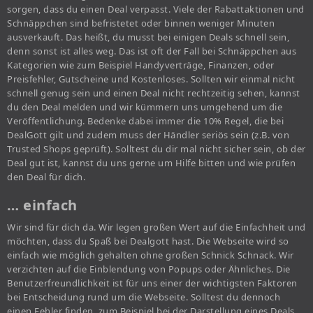
sorgen, dass du einen Deal verpasst. Viele der Rabattaktionen und
Schnäppchen sind befristetet oder binnen weniger Minuten
ausverkauft. Das heißt, du musst bei einigen Deals schnell sein,
denn sonst ist alles weg. Das ist oft der Fall bei Schnäppchen aus
Kategorien wie zum Beispiel Handyverträge, Finanzen, oder
Preisfehler, Gutscheine und Kostenloses. Sollten wir einmal nicht
schnell genug sein und einen Deal nicht rechtzeitig sehen, kannst
du den Deal melden und wir kümmern uns umgehend um die
Veröffentlichung. Bedenke dabei immer die 10% Regel, die bei
DealGott gilt und zudem muss der Händler seriös sein (z.B. von
Trusted Shops geprüft). Solltest du dir mal nicht sicher sein, ob der
Deal gut ist, kannst du uns gerne um Hilfe bitten und wie prüfen
den Deal für dich.
… einfach
Wir sind für dich da. Wir legen großen Wert auf die Einfachheit und
möchten, dass du Spaß bei Dealgott hast. Die Webseite wird so
einfach wie möglich gehalten ohne großen Schnick Schnack. Wir
verzichten auf die Einblendung von Popups oder Ähnliches. Die
Benutzerfreundlichkeit ist für uns einer der wichtigsten Faktoren
bei Entscheidung rund um die Webseite. Solltest du dennoch
einen Fehler finden, zum Beispiel bei der Darstellung eines Deals,