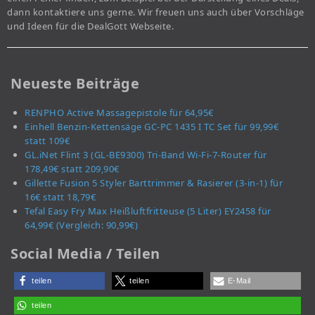
dann kontaktiere uns gerne. Wir freuen uns auch über Vorschläge
und Ideen für die DealGott Webseite.
Neueste Beiträge
RENPHO Active Massagepistole für 64,95€
Einhell Benzin-Kettensäge GC-PC 1435 I TC Set für 99,99€
statt 109€
GL.iNet Flint 3 (GL-BE9300) Tri-Band Wi-Fi-7-Router für
178,49€ statt 209,90€
Gillette Fusion 5 Styler Barttrimmer & Rasierer (3-in-1) für
16€ statt 18,79€
Tefal Easy Fry Max Heißluftfritteuse (5 Liter) EY2458 für
64,99€ (Vergleich: 90,99€)
Social Media / Teilen
teilen
teilen
E-Mail
teilen