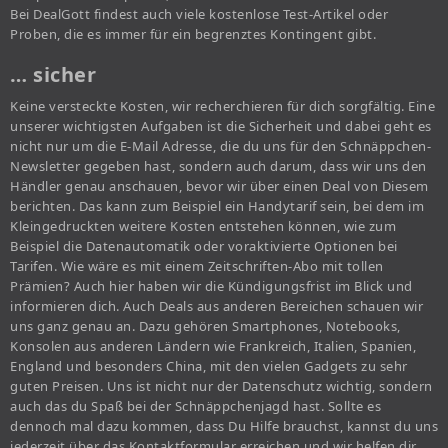
Bei DealGott findest auch viele kostenlose Test-Artikel oder
Proben, die es immer für ein begrenztes Kontingent gibt.
… sicher
Keine versteckte Kosten, wir recherchieren für dich sorgfältig. Eine
unserer wichtigsten Aufgaben ist die Sicherheit und dabei geht es
nicht nur um die E-Mail Adresse, die du uns für den Schnäppchen-
Newsletter gegeben hast, sondern auch darum, dass wir uns den
Händler genau anschauen, bevor wir über einen Deal von Diesem
berichten. Das kann zum Beispiel ein Handytarif sein, bei dem im
Kleingedruckten weitere Kosten entstehen können, wie zum
Beispiel die Datenautomatik oder voraktivierte Optionen bei
Tarifen. Wie wäre es mit einem Zeitschriften-Abo mit tollen
Prämien? Auch hier haben wir die Kündigungsfrist im Blick und
informieren dich. Auch Deals aus anderen Bereichen schauen wir
uns ganz genau an. Dazu gehören Smartphones, Notebooks,
Konsolen aus anderen Ländern wie Frankreich, Italien, Spanien,
England und besonders China, mit den vielen Gadgets zu sehr
guten Preisen. Uns ist nicht nur der Datenschutz wichtig, sondern
auch das du Spaß bei der Schnäppchenjagd hast. Sollte es
dennoch mal dazu kommen, dass Du Hilfe brauchst, kannst du uns
jederzeit über das Kontaktformular erreichen und wir helfen dir