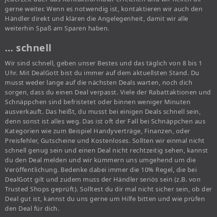
gerne weiter. Wenn es notwendig ist, kontaktieren wir auch den
Händler direkt und klären die Angelegenheit, damit wir alle
weiterhin Spaß am Sparen haben.
… schnell
Wir sind schnell, geben unser Bestes und das täglich von 8 bis 1
Uhr. Mit DealGott bist du immer auf dem aktuellsten Stand. Du
musst weder lange auf die nächsten Deals warten, noch dich
sorgen, dass du einen Deal verpasst. Viele der Rabattaktionen und
Schnäppchen sind befristetet oder binnen weniger Minuten
ausverkauft. Das heißt, du musst bei einigen Deals schnell sein,
denn sonst ist alles weg. Das ist oft der Fall bei Schnäppchen aus
Kategorien wie zum Beispiel Handyverträge, Finanzen, oder
Preisfehler, Gutscheine und Kostenloses. Sollten wir einmal nicht
schnell genug sein und einen Deal nicht rechtzeitig sehen, kannst
du den Deal melden und wir kümmern uns umgehend um die
Veröffentlichung. Bedenke dabei immer die 10% Regel, die bei
DealGott gilt und zudem muss der Händler seriös sein (z.B. von
Trusted Shops geprüft). Solltest du dir mal nicht sicher sein, ob der
Deal gut ist, kannst du uns gerne um Hilfe bitten und wie prüfen
den Deal für dich.