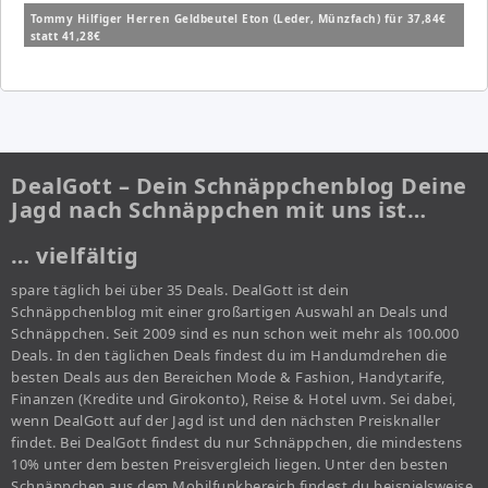
Tommy Hilfiger Herren Geldbeutel Eton (Leder, Münzfach) für 37,84€
statt 41,28€
DealGott – Dein Schnäppchenblog Deine
Jagd nach Schnäppchen mit uns ist…
… vielfältig
spare täglich bei über 35 Deals. DealGott ist dein
Schnäppchenblog mit einer großartigen Auswahl an Deals und
Schnäppchen. Seit 2009 sind es nun schon weit mehr als 100.000
Deals. In den täglichen Deals findest du im Handumdrehen die
besten Deals aus den Bereichen Mode & Fashion, Handytarife,
Finanzen (Kredite und Girokonto), Reise & Hotel uvm. Sei dabei,
wenn DealGott auf der Jagd ist und den nächsten Preisknaller
findet. Bei DealGott findest du nur Schnäppchen, die mindestens
10% unter dem besten Preisvergleich liegen. Unter den besten
Schnäppchen aus dem Mobilfunkbereich findest du beispielsweise