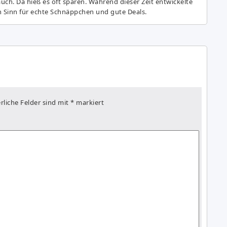
auch. Da hieß es oft sparen. Während dieser Zeit entwickelte
n Sinn für echte Schnäppchen und gute Deals.
rliche Felder sind mit
*
markiert