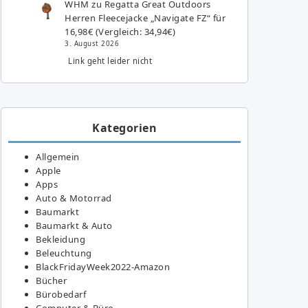
WHM
zu
Regatta Great Outdoors
Herren Fleecejacke „Navigate FZ“ für
16,98€ (Vergleich: 34,94€)
3. August 2026
Link geht leider nicht
Kategorien
Allgemein
Apple
Apps
Auto & Motorrad
Baumarkt
Baumarkt & Auto
Bekleidung
Beleuchtung
BlackFridayWeek2022-Amazon
Bücher
Bürobedarf
Computer & Büro