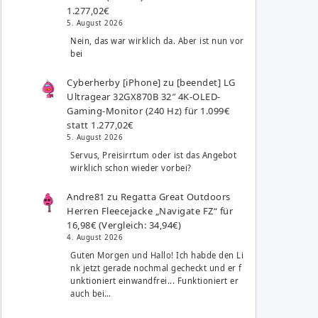
1.277,02€
5. August 2026
Nein, das war wirklich da. Aber ist nun vor
bei
Cyberherby [iPhone]
zu
[beendet] LG
Ultragear 32GX870B 32″ 4K-OLED-
Gaming-Monitor (240 Hz) für 1.099€
statt 1.277,02€
5. August 2026
Servus, Preisirrtum oder ist das Angebot
wirklich schon wieder vorbei?
Andre81
zu
Regatta Great Outdoors
Herren Fleecejacke „Navigate FZ“ für
16,98€ (Vergleich: 34,94€)
4. August 2026
Guten Morgen und Hallo! Ich habde den Li
nk jetzt gerade nochmal gecheckt und er f
unktioniert einwandfrei... Funktioniert er
auch bei…