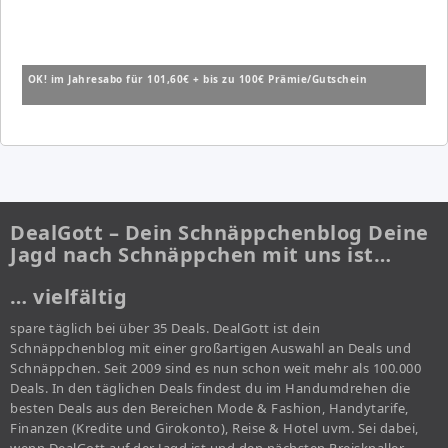
OK! im Jahresabo für 101,60€ + bis zu 100€ Prämie/Gutschein
DealGott – Dein Schnäppchenblog Deine
Jagd nach Schnäppchen mit uns ist…
… vielfältig
spare täglich bei über 35 Deals. DealGott ist dein
Schnäppchenblog mit einer großartigen Auswahl an Deals und
Schnäppchen. Seit 2009 sind es nun schon weit mehr als 100.000
Deals. In den täglichen Deals findest du im Handumdrehen die
besten Deals aus den Bereichen Mode & Fashion, Handytarife,
Finanzen (Kredite und Girokonto), Reise & Hotel uvm. Sei dabei,