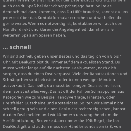
guten Preisen. Uns ist nicht nur der Datenschutz wichtig, sondern
auch das du Spaß bei der Schnäppchenjagd hast. Sollte es
dennoch mal dazu kommen, dass Du Hilfe brauchst, kannst du uns
jederzeit über das Kontaktformular erreichen und wir helfen dir
gerne weiter. Wenn es notwendig ist, kontaktieren wir auch den
Händler direkt und klären die Angelegenheit, damit wir alle
weiterhin Spaß am Sparen haben.
… schnell
Wir sind schnell, geben unser Bestes und das täglich von 8 bis 1
Uhr. Mit DealGott bist du immer auf dem aktuellsten Stand. Du
musst weder lange auf die nächsten Deals warten, noch dich
sorgen, dass du einen Deal verpasst. Viele der Rabattaktionen und
Schnäppchen sind befristetet oder binnen weniger Minuten
ausverkauft. Das heißt, du musst bei einigen Deals schnell sein,
denn sonst ist alles weg. Das ist oft der Fall bei Schnäppchen aus
Kategorien wie zum Beispiel Handyverträge, Finanzen, oder
Preisfehler, Gutscheine und Kostenloses. Sollten wir einmal nicht
schnell genug sein und einen Deal nicht rechtzeitig sehen, kannst
du den Deal melden und wir kümmern uns umgehend um die
Veröffentlichung. Bedenke dabei immer die 10% Regel, die bei
DealGott gilt und zudem muss der Händler seriös sein (z.B. von