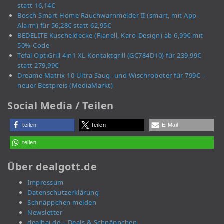
statt 16,14€
Bosch Smart Home Rauchwarnmelder II (smart, mit App-
Alarm) für 56,28€ statt 62,95€
BEDELITE Kuscheldecke (Flanell, Karo-Design) ab 6,99€ mit
50%-Code
Tefal OptiGrill 4in1 XL Kontaktgrill (GC784D10) für 239,99€
statt 279,99€
Dreame Matrix 10 Ultra Saug- und Wischroboter für 799€ –
neuer Bestpreis (MediaMarkt)
Social Media / Teilen
teilen
teilen
E-Mail
teilen
Über dealgott.de
Impressum
Datenschutzerklärung
Schnäppchen melden
Newsletter
dealhai.de – Deals & Schnäppchen