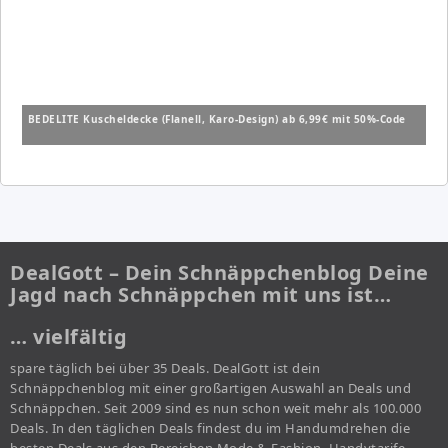
BEDELITE Kuscheldecke (Flanell, Karo-Design) ab 6,99€ mit 50%-Code
DealGott – Dein Schnäppchenblog Deine
Jagd nach Schnäppchen mit uns ist…
… vielfältig
spare täglich bei über 35 Deals. DealGott ist dein
Schnäppchenblog mit einer großartigen Auswahl an Deals und
Schnäppchen. Seit 2009 sind es nun schon weit mehr als 100.000
Deals. In den täglichen Deals findest du im Handumdrehen die