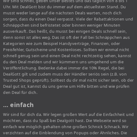
Wir sind schnell, geben unser Bestes und das täglich von 8 bis 1
Uhr. Mit DealGott bist du immer auf dem aktuellsten Stand. Du
musst weder lange auf die nächsten Deals warten, noch dich
sorgen, dass du einen Deal verpasst. Viele der Rabattaktionen und
Schnäppchen sind befristetet oder binnen weniger Minuten
ausverkauft. Das heißt, du musst bei einigen Deals schnell sein,
denn sonst ist alles weg. Das ist oft der Fall bei Schnäppchen aus
Kategorien wie zum Beispiel Handyverträge, Finanzen, oder
Preisfehler, Gutscheine und Kostenloses. Sollten wir einmal nicht
schnell genug sein und einen Deal nicht rechtzeitig sehen, kannst
du den Deal melden und wir kümmern uns umgehend um die
Veröffentlichung. Bedenke dabei immer die 10% Regel, die bei
DealGott gilt und zudem muss der Händler seriös sein (z.B. von
Trusted Shops geprüft). Solltest du dir mal nicht sicher sein, ob der
Deal gut ist, kannst du uns gerne um Hilfe bitten und wie prüfen
den Deal für dich.
… einfach
Wir sind für dich da. Wir legen großen Wert auf die Einfachheit und
möchten, dass du Spaß bei Dealgott hast. Die Webseite wird so
einfach wie möglich gehalten ohne großen Schnick Schnack. Wir
verzichten auf die Einblendung von Popups oder Ähnliches. Die