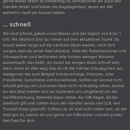
gerne weiter. Wenn es notwendig ist, kontaktieren wir auch den
Händler direkt und klären die Angelegenheit, damit wir alle
weiterhin Spaß am Sparen haben.
… schnell
Wir sind schnell, geben unser Bestes und das täglich von 8 bis 1
Uhr. Mit DealGott bist du immer auf dem aktuellsten Stand. Du
musst weder lange auf die nächsten Deals warten, noch dich
sorgen, dass du einen Deal verpasst. Viele der Rabattaktionen und
Schnäppchen sind befristetet oder binnen weniger Minuten
ausverkauft. Das heißt, du musst bei einigen Deals schnell sein,
denn sonst ist alles weg. Das ist oft der Fall bei Schnäppchen aus
Kategorien wie zum Beispiel Handyverträge, Finanzen, oder
Preisfehler, Gutscheine und Kostenloses. Sollten wir einmal nicht
schnell genug sein und einen Deal nicht rechtzeitig sehen, kannst
du den Deal melden und wir kümmern uns umgehend um die
Veröffentlichung. Bedenke dabei immer die 10% Regel, die bei
DealGott gilt und zudem muss der Händler seriös sein (z.B. von
Trusted Shops geprüft). Solltest du dir mal nicht sicher sein, ob der
Deal gut ist, kannst du uns gerne um Hilfe bitten und wie prüfen
den Deal für dich.