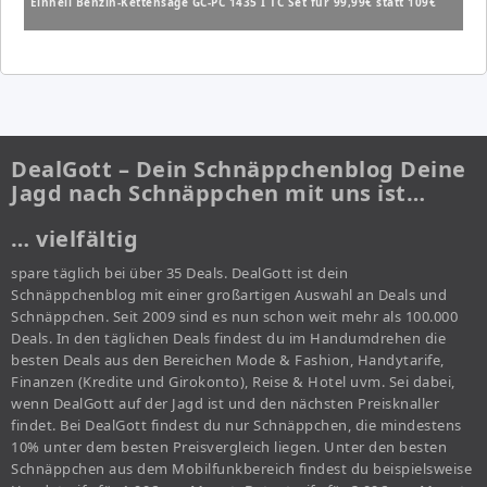
Einhell Benzin-Kettensäge GC-PC 1435 I TC Set für 99,99€ statt 109€
DealGott – Dein Schnäppchenblog Deine
Jagd nach Schnäppchen mit uns ist…
… vielfältig
spare täglich bei über 35 Deals. DealGott ist dein
Schnäppchenblog mit einer großartigen Auswahl an Deals und
Schnäppchen. Seit 2009 sind es nun schon weit mehr als 100.000
Deals. In den täglichen Deals findest du im Handumdrehen die
besten Deals aus den Bereichen Mode & Fashion, Handytarife,
Finanzen (Kredite und Girokonto), Reise & Hotel uvm. Sei dabei,
wenn DealGott auf der Jagd ist und den nächsten Preisknaller
findet. Bei DealGott findest du nur Schnäppchen, die mindestens
10% unter dem besten Preisvergleich liegen. Unter den besten
Schnäppchen aus dem Mobilfunkbereich findest du beispielsweise