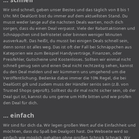
Wir sind schnell, geben unser Bestes und das täglich von 8 bis 1
Uhr. Mit DealGott bist du immer auf dem aktuellsten Stand. Du
musst weder lange auf die nächsten Deals warten, noch dich
sorgen, dass du einen Deal verpasst. Viele der Rabattaktionen und
Schnäppchen sind befristetet oder binnen weniger Minuten
ausverkauft. Das heißt, du musst bei einigen Deals schnell sein,
denn sonst ist alles weg. Das ist oft der Fall bei Schnäppchen aus
Kategorien wie zum Beispiel Handyverträge, Finanzen, oder
Preisfehler, Gutscheine und Kostenloses. Sollten wir einmal nicht
schnell genug sein und einen Deal nicht rechtzeitig sehen, kannst
du den Deal melden und wir kümmern uns umgehend um die
Veröffentlichung. Bedenke dabei immer die 10% Regel, die bei
DealGott gilt und zudem muss der Händler seriös sein (z.B. von
Trusted Shops geprüft). Solltest du dir mal nicht sicher sein, ob der
Deal gut ist, kannst du uns gerne um Hilfe bitten und wie prüfen
den Deal für dich.
… einfach
Wir sind für dich da. Wir legen großen Wert auf die Einfachheit und
möchten, dass du Spaß bei Dealgott hast. Die Webseite wird so
einfach wie möglich gehalten ohne großen Schnick Schnack. Wir