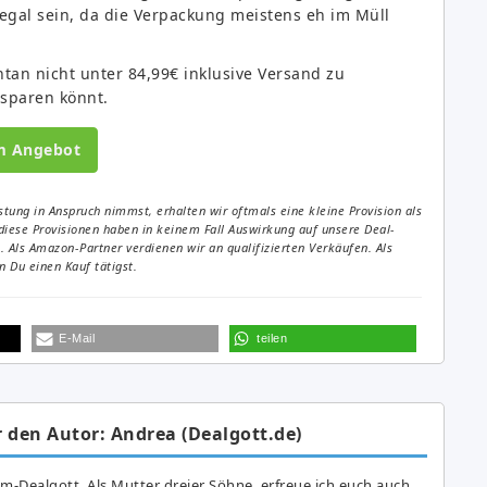
egal sein, da die Verpackung meistens eh im Müll
tan nicht unter 84,99€ inklusive Versand zu
sparen könnt.
m Angebot
tung in Anspruch nimmst, erhalten wir oftmals eine kleine Provision als
diese Provisionen haben in keinem Fall Auswirkung auf unsere Deal-
Als Amazon-Partner verdienen wir an qualifizierten Verkäufen. Als
 Du einen Kauf tätigst.
E-Mail
teilen
 den Autor: Andrea (Dealgott.de)
am-Dealgott. Als Mutter dreier Söhne, erfreue ich euch auch