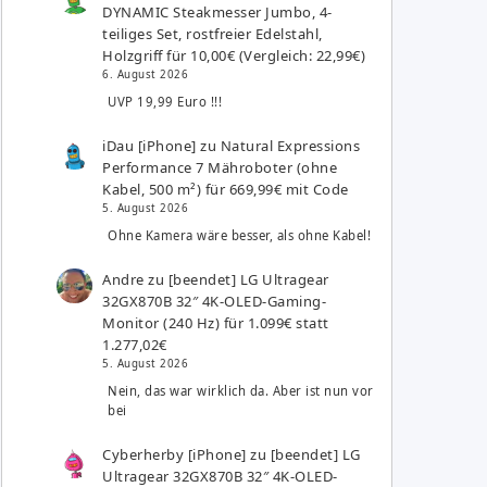
DYNAMIC Steakmesser Jumbo, 4-
teiliges Set, rostfreier Edelstahl,
Holzgriff für 10,00€ (Vergleich: 22,99€)
6. August 2026
UVP 19,99 Euro !!!
iDau [iPhone]
zu
Natural Expressions
Performance 7 Mähroboter (ohne
Kabel, 500 m²) für 669,99€ mit Code
5. August 2026
Ohne Kamera wäre besser, als ohne Kabel!
Andre
zu
[beendet] LG Ultragear
32GX870B 32″ 4K-OLED-Gaming-
Monitor (240 Hz) für 1.099€ statt
1.277,02€
5. August 2026
Nein, das war wirklich da. Aber ist nun vor
bei
Cyberherby [iPhone]
zu
[beendet] LG
Ultragear 32GX870B 32″ 4K-OLED-