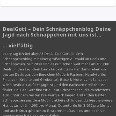
DealGott – Dein Schnäppchenblog Deine
Jagd nach Schnäppchen mit uns ist…
… vielfältig
spare täglich bei über 35 Deals. DealGott ist dein
Schnäppchenblog mit einer großartigen Auswahl an Deals und
Schnäppchen. Seit 2009 sind es nun schon weit mehr als 100.000
Deals. In den täglichen Deals findest du im Handumdrehen die
besten Deals aus den Bereichen Mode & Fashion, Handytarife,
Finanzen (Kredite und Girokonto), Reise & Hotel uvm. Sei dabei,
wenn DealGott auf der Jagd ist und den nächsten Preisknaller
findet. Bei DealGott findest du nur Schnäppchen, die mindestens
10% unter dem besten Preisvergleich liegen. Unter den besten
Schnäppchen aus dem Mobilfunkbereich findest du beispielsweise
Handytarife für 1,99€ pro Monat, Datentarife für 3,99€ pro Monat
und auch Smartphones zu Bestpreisen. Das alles und noch viel
mehr wartet bei DealGott auf dich.