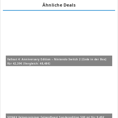
Ähnliche Deals
Fallout 4: Anniversary Edition – Nintendo Switch 2 [Code in der Box]
für 42,39€ (Vergleich: 48,48€)
SONAX Felgenreiniger FelgenBeast Sonderedition 500 ml für 9,49€