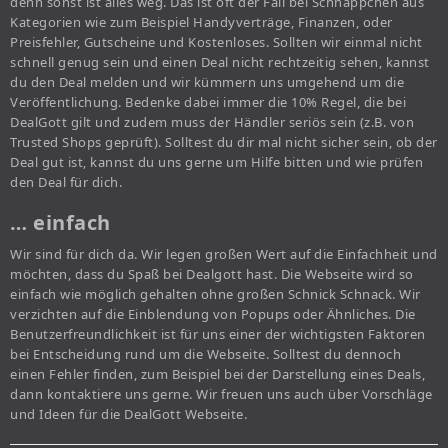
denn sonst ist alles weg. Das ist oft der Fall bei Schnäppchen aus
Kategorien wie zum Beispiel Handyverträge, Finanzen, oder
Preisfehler, Gutscheine und Kostenloses. Sollten wir einmal nicht
schnell genug sein und einen Deal nicht rechtzeitig sehen, kannst
du den Deal melden und wir kümmern uns umgehend um die
Veröffentlichung. Bedenke dabei immer die 10% Regel, die bei
DealGott gilt und zudem muss der Händler seriös sein (z.B. von
Trusted Shops geprüft). Solltest du dir mal nicht sicher sein, ob der
Deal gut ist, kannst du uns gerne um Hilfe bitten und wie prüfen
den Deal für dich.
… einfach
Wir sind für dich da. Wir legen großen Wert auf die Einfachheit und
möchten, dass du Spaß bei Dealgott hast. Die Webseite wird so
einfach wie möglich gehalten ohne großen Schnick Schnack. Wir
verzichten auf die Einblendung von Popups oder Ähnliches. Die
Benutzerfreundlichkeit ist für uns einer der wichtigsten Faktoren
bei Entscheidung rund um die Webseite. Solltest du dennoch
einen Fehler finden, zum Beispiel bei der Darstellung eines Deals,
dann kontaktiere uns gerne. Wir freuen uns auch über Vorschläge
und Ideen für die DealGott Webseite.