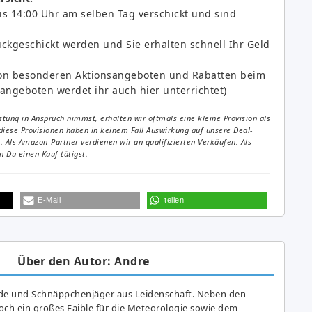
is 14:00 Uhr am selben Tag verschickt und sind
ückgeschickt werden und Sie erhalten schnell Ihr Geld
e von besonderen Aktionsangeboten und Rabatten beim
angeboten werdet ihr auch hier unterrichtet)
tung in Anspruch nimmst, erhalten wir oftmals eine kleine Provision als
diese Provisionen haben in keinem Fall Auswirkung auf unsere Deal-
Als Amazon-Partner verdienen wir an qualifizierten Verkäufen. Als
 Du einen Kauf tätigst.
E-Mail
teilen
Über den Autor: Andre
de und Schnäppchenjäger aus Leidenschaft. Neben den
ch ein großes Fai­ble für die Meteorologie sowie dem