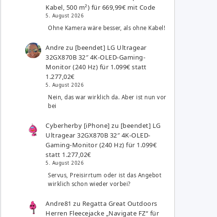
Kabel, 500 m²) für 669,99€ mit Code
5. August 2026
Ohne Kamera wäre besser, als ohne Kabel!
Andre
zu
[beendet] LG Ultragear
32GX870B 32″ 4K-OLED-Gaming-
Monitor (240 Hz) für 1.099€ statt
1.277,02€
5. August 2026
Nein, das war wirklich da. Aber ist nun vor
bei
Cyberherby [iPhone]
zu
[beendet] LG
Ultragear 32GX870B 32″ 4K-OLED-
Gaming-Monitor (240 Hz) für 1.099€
statt 1.277,02€
5. August 2026
Servus, Preisirrtum oder ist das Angebot
wirklich schon wieder vorbei?
Andre81
zu
Regatta Great Outdoors
Herren Fleecejacke „Navigate FZ“ für