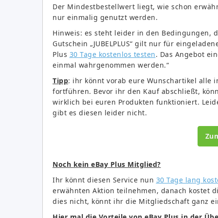
Der Mindestbestellwert liegt, wie schon erwäh
nur einmalig genutzt werden.
Hinweis: es steht leider in den Bedingungen, 
Gutschein „JUBELPLUS“ gilt nur für eingeladen
Plus
30 Tage kostenlos testen
. Das Angebot ein
einmal wahrgenommen werden.“
Tipp
: ihr könnt vorab eure Wunschartikel alle
fortführen. Bevor ihr den Kauf abschließt, kö
wirklich bei euren Produkten funktioniert. Le
gibt es diesen leider nicht.
Zu
Noch kein eBay Plus Mitglied?
Ihr könnt diesen Service nun
30 Tage lang kost
erwähnten Aktion teilnehmen, danach kostet die
dies nicht, könnt ihr die Mitgliedschaft ganz 
Hier mal die Vorteile von eBay Plus in der Übe