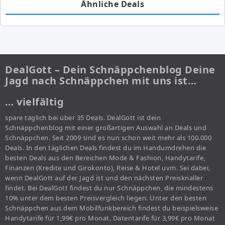
Ähnliche Deals
DealGott – Dein Schnäppchenblog Deine
Jagd nach Schnäppchen mit uns ist…
… vielfältig
spare täglich bei über 35 Deals. DealGott ist dein
Schnäppchenblog mit einer großartigen Auswahl an Deals und
Schnäppchen. Seit 2009 sind es nun schon weit mehr als 100.000
Deals. In den täglichen Deals findest du im Handumdrehen die
besten Deals aus den Bereichen Mode & Fashion, Handytarife,
Finanzen (Kredite und Girokonto), Reise & Hotel uvm. Sei dabei,
wenn DealGott auf der Jagd ist und den nächsten Preisknaller
findet. Bei DealGott findest du nur Schnäppchen, die mindestens
10% unter dem besten Preisvergleich liegen. Unter den besten
Schnäppchen aus dem Mobilfunkbereich findest du beispielsweise
Handytarife für 1,99€ pro Monat, Datentarife für 3,99€ pro Monat