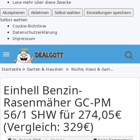
Lese mehr über diese Zwecke
Akzeptieren
Ablehnen
Selbst wählen
Einstellungen speichern
Selbst wählen
Cookie-Richtlinie
Datenschutzerklärung
Impressum
Startseite
Garten & Haustier
Küche, Haus & Garten
Einhell B
Einhell Benzin-
Rasenmäher GC-PM
56/1 SHW für 274,05€
(Vergleich: 329€)
31. August 2018
| Anzeige
Keine Kommentare