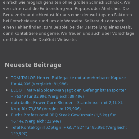
einfach wie möglich gehalten ohne großen Schnick Schnack. Wir
verzichten auf die Einblendung von Popups oder Ähnliches. Die
Benutzerfreundlichkeit ist für uns einer der wichtigsten Faktoren
bei Entscheidung rund um die Webseite. Solltest du dennoch
einen Fehler finden, zum Beispiel bei der Darstellung eines Deals,
dann kontaktiere uns gerne. Wir freuen uns auch über Vorschläge
und Ideen für die DealGott Webseite.
Neueste Beiträge
TOM TAILOR Herren Pufferjacke mit abnehmbarer Kapuze
für 44,99€ (Vergleich: 81,98€)
LEGO | Marvel Spider-Man Jagt den Gefängnistransporter
– 76349 für 32,99€ (Vergleich: 39,49€)
nutribullet Power Core Blender – Standmixer mit 2,1L XL-
Krug für 79,88€ (Vergleich: 129,90€)
Fuchs Professional BBQ Steak Gewürzsalz (1,5 kg) für
16,14€ (Vergleich: 23,94€)
Tefal Kontaktgrill „Optigrill+ GC718D“ für 95,98€ (Vergleich:
129,99€)