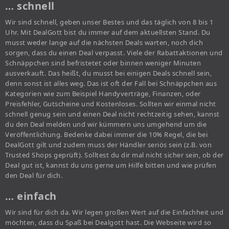
… schnell
Wir sind schnell, geben unser Bestes und das täglich von 8 bis 1
Uhr. Mit DealGott bist du immer auf dem aktuellsten Stand. Du
musst weder lange auf die nächsten Deals warten, noch dich
sorgen, dass du einen Deal verpasst. Viele der Rabattaktionen und
Schnäppchen sind befristetet oder binnen weniger Minuten
ausverkauft. Das heißt, du musst bei einigen Deals schnell sein,
denn sonst ist alles weg. Das ist oft der Fall bei Schnäppchen aus
Kategorien wie zum Beispiel Handyverträge, Finanzen, oder
Preisfehler, Gutscheine und Kostenloses. Sollten wir einmal nicht
schnell genug sein und einen Deal nicht rechtzeitig sehen, kannst
du den Deal melden und wir kümmern uns umgehend um die
Veröffentlichung. Bedenke dabei immer die 10% Regel, die bei
DealGott gilt und zudem muss der Händler seriös sein (z.B. von
Trusted Shops geprüft). Solltest du dir mal nicht sicher sein, ob der
Deal gut ist, kannst du uns gerne um Hilfe bitten und wie prüfen
den Deal für dich.
… einfach
Wir sind für dich da. Wir legen großen Wert auf die Einfachheit und
möchten, dass du Spaß bei Dealgott hast. Die Webseite wird so