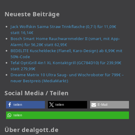
Neueste Beiträge
Jack Wolfskin Saima Straw Trinkflasche (0,7 l) für 11,09€
statt 16,14€
Bosch Smart Home Rauchwarnmelder II (smart, mit App-
Alarm) für 56,28€ statt 62,95€
BEDELITE Kuscheldecke (Flanell, Karo-Design) ab 6,99€ mit
50%-Code
Tefal OptiGrill 4in1 XL Kontaktgrill (GC784D10) für 239,99€
statt 279,99€
Dreame Matrix 10 Ultra Saug- und Wischroboter für 799€ –
neuer Bestpreis (MediaMarkt)
Social Media / Teilen
teilen
teilen
E-Mail
teilen
Über dealgott.de