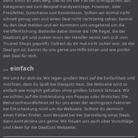
denn sonst ist alles weg. Das ist oft der Fall bei Schnäppchen aus
Kategorien wie zum Beispiel Handyverträge, Finanzen, oder
Preisfehler, Gutscheine und Kostenloses. Sollten wir einmal nicht
schnell genug sein und einen Deal nicht rechtzeitig sehen, kannst
du den Deal melden und wir kümmern uns umgehend um die
Veröffentlichung. Bedenke dabei immer die 10% Regel, die bei
DealGott gilt und zudem muss der Händler seriös sein (z.B. von
Trusted Shops geprüft). Solltest du dir mal nicht sicher sein, ob der
Deal gut ist, kannst du uns gerne um Hilfe bitten und wie prüfen
den Deal für dich.
… einfach
Wir sind für dich da. Wir legen großen Wert auf die Einfachheit und
möchten, dass du Spaß bei Dealgott hast. Die Webseite wird so
einfach wie möglich gehalten ohne großen Schnick Schnack. Wir
verzichten auf die Einblendung von Popups oder Ähnliches. Die
Benutzerfreundlichkeit ist für uns einer der wichtigsten Faktoren
bei Entscheidung rund um die Webseite. Solltest du dennoch
einen Fehler finden, zum Beispiel bei der Darstellung eines Deals,
dann kontaktiere uns gerne. Wir freuen uns auch über Vorschläge
und Ideen für die DealGott Webseite.