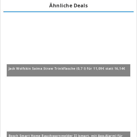
Ähnliche Deals
Jack Wolfskin Saima Straw Trinkflasche (0,7 l) für 11,09€ statt 16,14€
Bosch Smart Home Rauchwarnmelder II (smart, mit App-Alarm) für