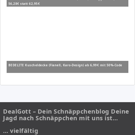
56,28€ statt 62,95€
BEDELITE Kuscheldecke (Flanell, Karo-Design) ab 6,99€ mit 50%-Code
DealGott – Dein Schnäppchenblog Deine
Jagd nach Schnäppchen mit uns ist…
… vielfältig