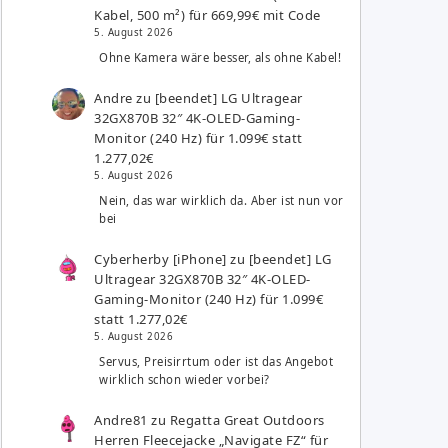
Kabel, 500 m²) für 669,99€ mit Code
5. August 2026
Ohne Kamera wäre besser, als ohne Kabel!
Andre
zu
[beendet] LG Ultragear
32GX870B 32″ 4K-OLED-Gaming-
Monitor (240 Hz) für 1.099€ statt
1.277,02€
5. August 2026
Nein, das war wirklich da. Aber ist nun vor
bei
Cyberherby [iPhone]
zu
[beendet] LG
Ultragear 32GX870B 32″ 4K-OLED-
Gaming-Monitor (240 Hz) für 1.099€
statt 1.277,02€
5. August 2026
Servus, Preisirrtum oder ist das Angebot
wirklich schon wieder vorbei?
Andre81
zu
Regatta Great Outdoors
Herren Fleecejacke „Navigate FZ“ für