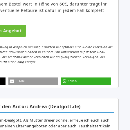
nem Bestellwert in Höhe von 60€, darunter tragt ihr
entuelle Retoure ist dafür in jedem Fall komplett
m Angebot
tung in Anspruch nimmst, erhalten wir oftmals eine kleine Provision als
diese Provisionen haben in keinem Fall Auswirkung auf unsere Deal-
Als Amazon-Partner verdienen wir an qualifizierten Verkäufen. Als
 Du einen Kauf tätigst.
E-Mail
teilen
 den Autor: Andrea (Dealgott.de)
am-Dealgott. Als Mutter dreier Söhne, erfreue ich euch auch
gemeinen Elternangeboten oder aber auch Haushaltsartikeln