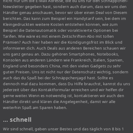
nicht nur um die E-Mail Adresse, die du uns für den Schnäppchen-
Newsletter gegeben hast, sondern auch darum, dass wir uns den
Händler genau anschauen, bevor wir über einen Deal von Diesem
berichten. Das kann zum Beispiel ein Handytarif sein, bei dem im
Kleingedruckten weitere Kosten entstehen können, wie zum
Beispiel die Datenautomatik oder voraktivierte Optionen bei
Tarifen. Wie wäre es mit einem Zeitschriften-Abo mit tollen
Prämien? Auch hier haben wir die Kündigungsfrist im Blick und
informieren dich. Auch Deals aus anderen Bereichen schauen wir
uns ganz genau an. Dazu gehören Smartphones, Notebooks,
Konsolen aus anderen Ländern wie Frankreich, Italien, Spanien,
England und besonders China, mit den vielen Gadgets zu sehr
guten Preisen. Uns ist nicht nur der Datenschutz wichtig, sondern
auch das du Spaß bei der Schnäppchenjagd hast. Sollte es
dennoch mal dazu kommen, dass Du Hilfe brauchst, kannst du uns
jederzeit über das Kontaktformular erreichen und wir helfen dir
gerne weiter. Wenn es notwendig ist, kontaktieren wir auch den
Händler direkt und klären die Angelegenheit, damit wir alle
weiterhin Spaß am Sparen haben.
… schnell
Wir sind schnell, geben unser Bestes und das täglich von 8 bis 1