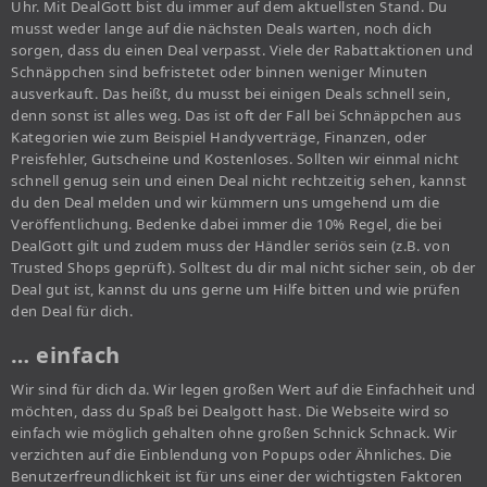
Uhr. Mit DealGott bist du immer auf dem aktuellsten Stand. Du
musst weder lange auf die nächsten Deals warten, noch dich
sorgen, dass du einen Deal verpasst. Viele der Rabattaktionen und
Schnäppchen sind befristetet oder binnen weniger Minuten
ausverkauft. Das heißt, du musst bei einigen Deals schnell sein,
denn sonst ist alles weg. Das ist oft der Fall bei Schnäppchen aus
Kategorien wie zum Beispiel Handyverträge, Finanzen, oder
Preisfehler, Gutscheine und Kostenloses. Sollten wir einmal nicht
schnell genug sein und einen Deal nicht rechtzeitig sehen, kannst
du den Deal melden und wir kümmern uns umgehend um die
Veröffentlichung. Bedenke dabei immer die 10% Regel, die bei
DealGott gilt und zudem muss der Händler seriös sein (z.B. von
Trusted Shops geprüft). Solltest du dir mal nicht sicher sein, ob der
Deal gut ist, kannst du uns gerne um Hilfe bitten und wie prüfen
den Deal für dich.
… einfach
Wir sind für dich da. Wir legen großen Wert auf die Einfachheit und
möchten, dass du Spaß bei Dealgott hast. Die Webseite wird so
einfach wie möglich gehalten ohne großen Schnick Schnack. Wir
verzichten auf die Einblendung von Popups oder Ähnliches. Die
Benutzerfreundlichkeit ist für uns einer der wichtigsten Faktoren