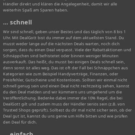
Händler direkt und klären die Angelegenheit, damit wir alle
weiterhin Spaß am Sparen haben.
… schnell
Wir sind schnell, geben unser Bestes und das täglich von 8 bis 1
Uhr. Mit DealGott bist du immer auf dem aktuellsten Stand. Du
musst weder lange auf die nächsten Deals warten, noch dich
sorgen, dass du einen Deal verpasst. Viele der Rabattaktionen und
Schnäppchen sind befristetet oder binnen weniger Minuten
ausverkauft. Das heißt, du musst bei einigen Deals schnell sein,
denn sonst ist alles weg. Das ist oft der Fall bei Schnäppchen aus
Kategorien wie zum Beispiel Handyverträge, Finanzen, oder
Preisfehler, Gutscheine und Kostenloses. Sollten wir einmal nicht
schnell genug sein und einen Deal nicht rechtzeitig sehen, kannst
du den Deal melden und wir kümmern uns umgehend um die
Veröffentlichung. Bedenke dabei immer die 10% Regel, die bei
DealGott gilt und zudem muss der Händler seriös sein (z.B. von
Trusted Shops geprüft). Solltest du dir mal nicht sicher sein, ob der
Deal gut ist, kannst du uns gerne um Hilfe bitten und wie prüfen
den Deal für dich.
… einfach