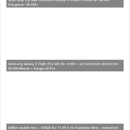
Tefal Easy Fry Max Heißluftfritteuse (5 Liter) EY2458 für 64,99€
(Vergleich: 90,99€)
Samsung Galaxy Z Flip8 (512 GB) für 4,95€ + o2 Unlimited (Allnet) für
39,99€/Monat + Google AI Pro
SIMon mobile flex – 100GB für 11,99 € im Vodafone Netz – monatlich