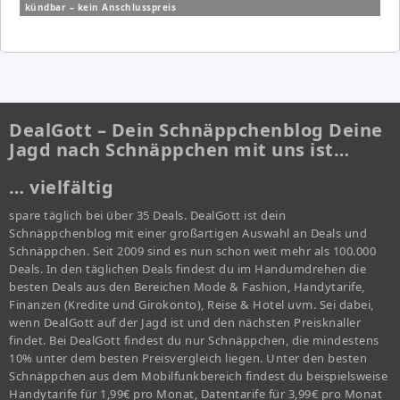
kündbar – kein Anschlusspreis
DealGott – Dein Schnäppchenblog Deine
Jagd nach Schnäppchen mit uns ist…
… vielfältig
spare täglich bei über 35 Deals. DealGott ist dein
Schnäppchenblog mit einer großartigen Auswahl an Deals und
Schnäppchen. Seit 2009 sind es nun schon weit mehr als 100.000
Deals. In den täglichen Deals findest du im Handumdrehen die
besten Deals aus den Bereichen Mode & Fashion, Handytarife,
Finanzen (Kredite und Girokonto), Reise & Hotel uvm. Sei dabei,
wenn DealGott auf der Jagd ist und den nächsten Preisknaller
findet. Bei DealGott findest du nur Schnäppchen, die mindestens
10% unter dem besten Preisvergleich liegen. Unter den besten
Schnäppchen aus dem Mobilfunkbereich findest du beispielsweise
Handytarife für 1,99€ pro Monat, Datentarife für 3,99€ pro Monat