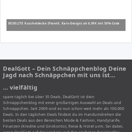
BEDELITE Kuscheldecke (Flanell, Karo-Design) ab 6,99€ mit 50%-Code
DealGott – Dein Schnäppchenblog Deine
Jagd nach Schnäppchen mit uns ist…
… vielfältig
spare täglich bei über 35 Deals. DealGott ist dein
Schnäppchenblog mit einer großartigen Auswahl an Deals und
Schnäppchen. Seit 2009 sind es nun schon weit mehr als 100.000
Deals. In den täglichen Deals findest du im Handumdrehen die
besten Deals aus den Bereichen Mode & Fashion, Handytarife,
Finanzen (Kredite und Girokonto), Reise & Hotel uvm. Sei dabei,