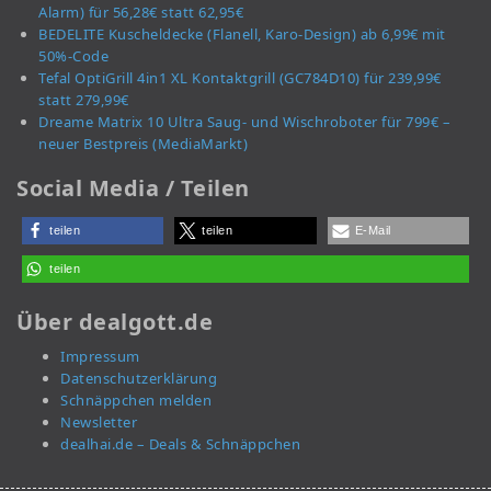
Alarm) für 56,28€ statt 62,95€
BEDELITE Kuscheldecke (Flanell, Karo-Design) ab 6,99€ mit
50%-Code
Tefal OptiGrill 4in1 XL Kontaktgrill (GC784D10) für 239,99€
statt 279,99€
Dreame Matrix 10 Ultra Saug- und Wischroboter für 799€ –
neuer Bestpreis (MediaMarkt)
Social Media / Teilen
teilen
teilen
E-Mail
teilen
Über dealgott.de
Impressum
Datenschutzerklärung
Schnäppchen melden
Newsletter
dealhai.de – Deals & Schnäppchen