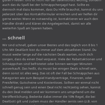
guten Preisen. Uns ist nicht nur der Datenschutz wichtig, sondern
auch das du Spaß bei der Schnäppchenjagd hast. Sollte es
dennoch mal dazu kommen, dass Du Hilfe brauchst, kannst du uns
jederzeit über das Kontaktformular erreichen und wir helfen dir
gerne weiter. Wenn es notwendig ist, kontaktieren wir auch den
Händler direkt und klären die Angelegenheit, damit wir alle
weiterhin Spaß am Sparen haben.
… schnell
Wir sind schnell, geben unser Bestes und das täglich von 8 bis 1
Uhr. Mit DealGott bist du immer auf dem aktuellsten Stand. Du
musst weder lange auf die nächsten Deals warten, noch dich
sorgen, dass du einen Deal verpasst. Viele der Rabattaktionen und
Schnäppchen sind befristetet oder binnen weniger Minuten
ausverkauft. Das heißt, du musst bei einigen Deals schnell sein,
denn sonst ist alles weg. Das ist oft der Fall bei Schnäppchen aus
Kategorien wie zum Beispiel Handyverträge, Finanzen, oder
Preisfehler, Gutscheine und Kostenloses. Sollten wir einmal nicht
schnell genug sein und einen Deal nicht rechtzeitig sehen, kannst
du den Deal melden und wir kümmern uns umgehend um die
Veröffentlichung. Bedenke dabei immer die 10% Regel, die bei
DealGott gilt und zudem muss der Händler seriös sein (z.B. von