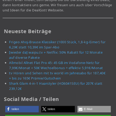
dann kontaktiere uns gerne. Wir freuen uns auch über Vorschläge
und Ideen für die DealGott Webseite.
Neueste Beiträge
Frigeo Ahoj-Brause Klassiker (1000 Stück, 1,8-kg-Eimer) für
6,29€ statt 10,39€ im Spar-Abo
[wieder da] waipu.tv + Netflix: 50% Rabatt für 12 Monate
auf diverse Pakete
Allmobil Allnet Flat Pro 45: 45 GB im Vodafone-Netz für
7,99€/Monat + 50€ Wechselbonus = effektiv 5,91€/Monat
tv Hören und Sehen mit tv world im Jahresabo für 187,40€
+ bis zu 165€ Prämie/Gutschein
Shark Glam 4-in-1 Haarstyler (HD6041SEU) für 207€ statt
239,12€
Social Media / Teilen
teilen
teilen
E-Mail