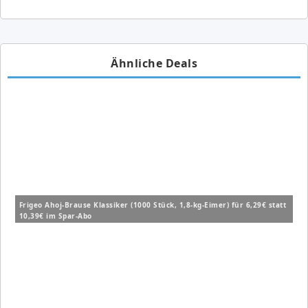
Ähnliche Deals
Frigeo Ahoj-Brause Klassiker (1000 Stück, 1,8-kg-Eimer) für 6,29€ statt
10,39€ im Spar-Abo