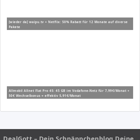
[wieder da] waipu.tv + Netflix: 50% Rabatt für 12 Monate auf diverse
Pakete
Allmobil Allnet Flat Pro 45: 45 GB im Vodafone-Netz für 7,99€/Monat +
50€ Wechselbonus = effektiv 5,91€/Monat
DealGott – Dein Schnäppchenblog Deine