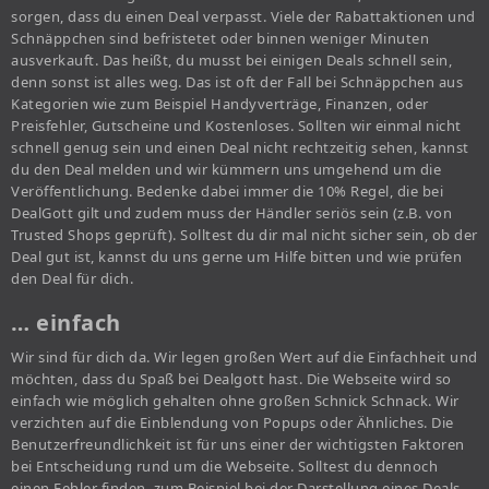
sorgen, dass du einen Deal verpasst. Viele der Rabattaktionen und
Schnäppchen sind befristetet oder binnen weniger Minuten
ausverkauft. Das heißt, du musst bei einigen Deals schnell sein,
denn sonst ist alles weg. Das ist oft der Fall bei Schnäppchen aus
Kategorien wie zum Beispiel Handyverträge, Finanzen, oder
Preisfehler, Gutscheine und Kostenloses. Sollten wir einmal nicht
schnell genug sein und einen Deal nicht rechtzeitig sehen, kannst
du den Deal melden und wir kümmern uns umgehend um die
Veröffentlichung. Bedenke dabei immer die 10% Regel, die bei
DealGott gilt und zudem muss der Händler seriös sein (z.B. von
Trusted Shops geprüft). Solltest du dir mal nicht sicher sein, ob der
Deal gut ist, kannst du uns gerne um Hilfe bitten und wie prüfen
den Deal für dich.
… einfach
Wir sind für dich da. Wir legen großen Wert auf die Einfachheit und
möchten, dass du Spaß bei Dealgott hast. Die Webseite wird so
einfach wie möglich gehalten ohne großen Schnick Schnack. Wir
verzichten auf die Einblendung von Popups oder Ähnliches. Die
Benutzerfreundlichkeit ist für uns einer der wichtigsten Faktoren
bei Entscheidung rund um die Webseite. Solltest du dennoch
einen Fehler finden, zum Beispiel bei der Darstellung eines Deals,