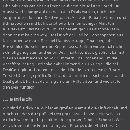
Wir sind schnell, geben unser Bestes und das täglich von 8 bis 1
Uhr. Mit DealGott bist du immer auf dem aktuellsten Stand. Du
musst weder lange auf die nächsten Deals warten, noch dich
sorgen, dass du einen Deal verpasst. Viele der Rabattaktionen und
Schnäppchen sind befristetet oder binnen weniger Minuten
ausverkauft. Das heißt, du musst bei einigen Deals schnell sein,
denn sonst ist alles weg. Das ist oft der Fall bei Schnäppchen aus
Kategorien wie zum Beispiel Handyverträge, Finanzen, oder
Preisfehler, Gutscheine und Kostenloses. Sollten wir einmal nicht
schnell genug sein und einen Deal nicht rechtzeitig sehen, kannst
du den Deal melden und wir kümmern uns umgehend um die
Veröffentlichung. Bedenke dabei immer die 10% Regel, die bei
DealGott gilt und zudem muss der Händler seriös sein (z.B. von
Trusted Shops geprüft). Solltest du dir mal nicht sicher sein, ob der
Deal gut ist, kannst du uns gerne um Hilfe bitten und wie prüfen
den Deal für dich.
… einfach
Wir sind für dich da. Wir legen großen Wert auf die Einfachheit und
möchten, dass du Spaß bei Dealgott hast. Die Webseite wird so
einfach wie möglich gehalten ohne großen Schnick Schnack. Wir
verzichten auf die Einblendung von Popups oder Ähnliches. Die