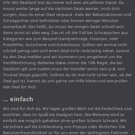
Uhr. Mit DealGott bist du immer auf dem aktuellsten Stand. Du
musst weder lange auf die nächsten Deals warten, noch dich
sorgen, dass du einen Deal verpasst. Viele der Rabattaktionen und
Schnäppchen sind befristetet oder binnen weniger Minuten
ausverkauft. Das heißt, du musst bei einigen Deals schnell sein,
denn sonst ist alles weg. Das ist oft der Fall bei Schnäppchen aus
Kategorien wie zum Beispiel Handyverträge, Finanzen, oder
Preisfehler, Gutscheine und Kostenloses. Sollten wir einmal nicht
schnell genug sein und einen Deal nicht rechtzeitig sehen, kannst
du den Deal melden und wir kümmern uns umgehend um die
Veröffentlichung. Bedenke dabei immer die 10% Regel, die bei
DealGott gilt und zudem muss der Händler seriös sein (z.B. von
Trusted Shops geprüft). Solltest du dir mal nicht sicher sein, ob der
Deal gut ist, kannst du uns gerne um Hilfe bitten und wie prüfen
den Deal für dich.
… einfach
Wir sind für dich da. Wir legen großen Wert auf die Einfachheit und
möchten, dass du Spaß bei Dealgott hast. Die Webseite wird so
einfach wie möglich gehalten ohne großen Schnick Schnack. Wir
verzichten auf die Einblendung von Popups oder Ähnliches. Die
Benutzerfreundlichkeit ist für uns einer der wichtigsten Faktoren