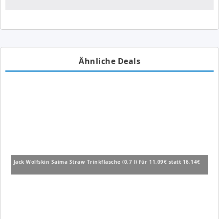
Ähnliche Deals
Jack Wolfskin Saima Straw Trinkflasche (0,7 l) für 11,09€ statt 16,14€