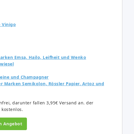
 Vinigo
Marken Emsa, Hailo, Leifheit und Wenko
wiesel
weine und Champagner
er Marken Semikolon, Rössler Papier, Artoz und
nfrei, darunter fallen 3,95€ Versand an. der
 kostenlos.
m Angebot