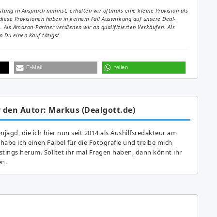
tung in Anspruch nimmst, erhalten wir oftmals eine kleine Provision als
diese Provisionen haben in keinem Fall Auswirkung auf unsere Deal-
Als Amazon-Partner verdienen wir an qualifizierten Verkäufen. Als
 Du einen Kauf tätigst.
E-Mail
teilen
 den Autor: Markus (Dealgott.de)
agd, die ich hier nun seit 2014 als Aushilfsredakteur am
abe ich einen Faibel für die Fotografie und treibe mich
astings herum. Solltet ihr mal Fragen haben, dann könnt ihr
en.