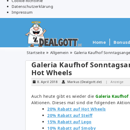
Cookie-Richtlinie
Datenschutzerklärung
Impressum
Home
Bonusd
Startseite
Allgemein
Galeria Kaufhof Sonntagsange
Galeria Kaufhof Sonntagsan
Hot Wheels
8. April 2018
Markus (Dealgott.de)
| Anzeige
Auch heute gibt es wieder die
Galeria Kaufho
Aktionen. Dieses mal sind die folgenden Aktion
20% Rabatt auf Hot Wheels
20% Rabatt auf Steiff
15% Rabatt auf Lego
10% Rabatt auf Smoby