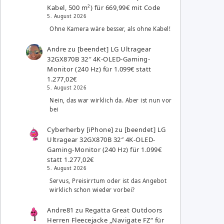
Kabel, 500 m²) für 669,99€ mit Code
5. August 2026
Ohne Kamera wäre besser, als ohne Kabel!
Andre
zu
[beendet] LG Ultragear
32GX870B 32″ 4K-OLED-Gaming-
Monitor (240 Hz) für 1.099€ statt
1.277,02€
5. August 2026
Nein, das war wirklich da. Aber ist nun vor
bei
Cyberherby [iPhone]
zu
[beendet] LG
Ultragear 32GX870B 32″ 4K-OLED-
Gaming-Monitor (240 Hz) für 1.099€
statt 1.277,02€
5. August 2026
Servus, Preisirrtum oder ist das Angebot
wirklich schon wieder vorbei?
Andre81
zu
Regatta Great Outdoors
Herren Fleecejacke „Navigate FZ“ für