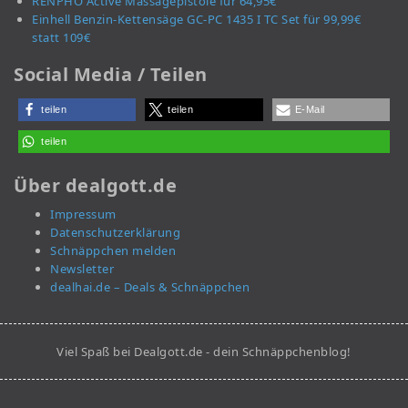
RENPHO Active Massagepistole für 64,95€
Einhell Benzin-Kettensäge GC-PC 1435 I TC Set für 99,99€
statt 109€
Social Media / Teilen
teilen
teilen
E-Mail
teilen
Über dealgott.de
Impressum
Datenschutzerklärung
Schnäppchen melden
Newsletter
dealhai.de – Deals & Schnäppchen
Viel Spaß bei Dealgott.de - dein Schnäppchenblog!