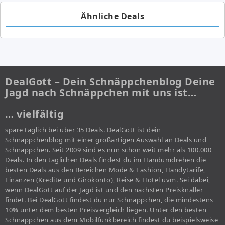
Ähnliche Deals
DealGott – Dein Schnäppchenblog Deine
Jagd nach Schnäppchen mit uns ist…
… vielfältig
spare täglich bei über 35 Deals. DealGott ist dein
Schnäppchenblog mit einer großartigen Auswahl an Deals und
Schnäppchen. Seit 2009 sind es nun schon weit mehr als 100.000
Deals. In den täglichen Deals findest du im Handumdrehen die
besten Deals aus den Bereichen Mode & Fashion, Handytarife,
Finanzen (Kredite und Girokonto), Reise & Hotel uvm. Sei dabei,
wenn DealGott auf der Jagd ist und den nächsten Preisknaller
findet. Bei DealGott findest du nur Schnäppchen, die mindestens
10% unter dem besten Preisvergleich liegen. Unter den besten
Schnäppchen aus dem Mobilfunkbereich findest du beispielsweise