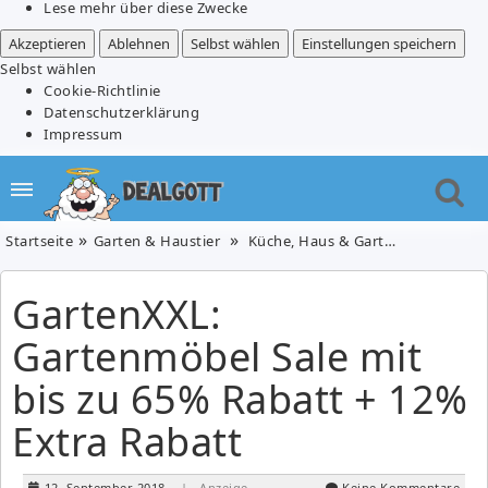
Lese mehr über diese Zwecke
Akzeptieren
Ablehnen
Selbst wählen
Einstellungen speichern
Selbst wählen
Cookie-Richtlinie
Datenschutzerklärung
Impressum
Startseite
Garten & Haustier
Küche, Haus & Garten
GartenXXL
GartenXXL:
Gartenmöbel Sale mit
bis zu 65% Rabatt + 12%
Extra Rabatt
12. September 2018
| Anzeige
Keine Kommentare