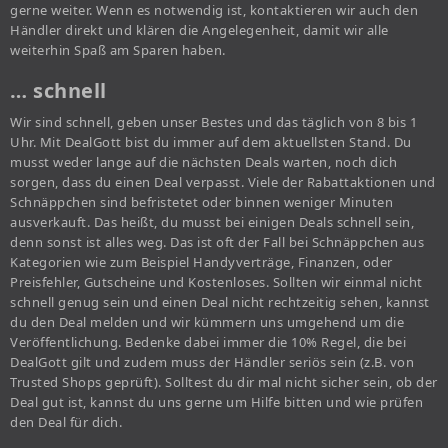
gerne weiter. Wenn es notwendig ist, kontaktieren wir auch den
Händler direkt und klären die Angelegenheit, damit wir alle
weiterhin Spaß am Sparen haben.
… schnell
Wir sind schnell, geben unser Bestes und das täglich von 8 bis 1
Uhr. Mit DealGott bist du immer auf dem aktuellsten Stand. Du
musst weder lange auf die nächsten Deals warten, noch dich
sorgen, dass du einen Deal verpasst. Viele der Rabattaktionen und
Schnäppchen sind befristetet oder binnen weniger Minuten
ausverkauft. Das heißt, du musst bei einigen Deals schnell sein,
denn sonst ist alles weg. Das ist oft der Fall bei Schnäppchen aus
Kategorien wie zum Beispiel Handyverträge, Finanzen, oder
Preisfehler, Gutscheine und Kostenloses. Sollten wir einmal nicht
schnell genug sein und einen Deal nicht rechtzeitig sehen, kannst
du den Deal melden und wir kümmern uns umgehend um die
Veröffentlichung. Bedenke dabei immer die 10% Regel, die bei
DealGott gilt und zudem muss der Händler seriös sein (z.B. von
Trusted Shops geprüft). Solltest du dir mal nicht sicher sein, ob der
Deal gut ist, kannst du uns gerne um Hilfe bitten und wie prüfen
den Deal für dich.