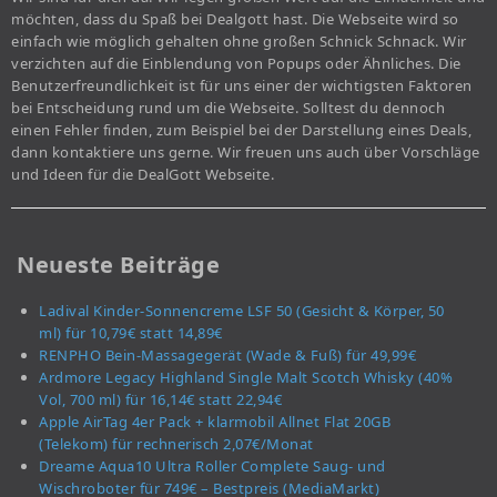
möchten, dass du Spaß bei Dealgott hast. Die Webseite wird so
einfach wie möglich gehalten ohne großen Schnick Schnack. Wir
verzichten auf die Einblendung von Popups oder Ähnliches. Die
Benutzerfreundlichkeit ist für uns einer der wichtigsten Faktoren
bei Entscheidung rund um die Webseite. Solltest du dennoch
einen Fehler finden, zum Beispiel bei der Darstellung eines Deals,
dann kontaktiere uns gerne. Wir freuen uns auch über Vorschläge
und Ideen für die DealGott Webseite.
Neueste Beiträge
Ladival Kinder-Sonnencreme LSF 50 (Gesicht & Körper, 50
ml) für 10,79€ statt 14,89€
RENPHO Bein-Massagegerät (Wade & Fuß) für 49,99€
Ardmore Legacy Highland Single Malt Scotch Whisky (40%
Vol, 700 ml) für 16,14€ statt 22,94€
Apple AirTag 4er Pack + klarmobil Allnet Flat 20GB
(Telekom) für rechnerisch 2,07€/Monat
Dreame Aqua10 Ultra Roller Complete Saug- und
Wischroboter für 749€ – Bestpreis (MediaMarkt)