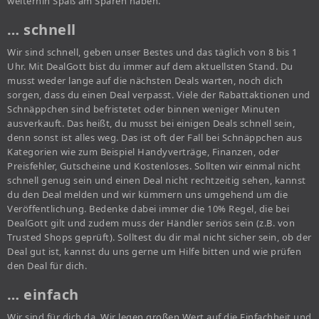
weiterhin Spaß am Sparen haben.
… schnell
Wir sind schnell, geben unser Bestes und das täglich von 8 bis 1
Uhr. Mit DealGott bist du immer auf dem aktuellsten Stand. Du
musst weder lange auf die nächsten Deals warten, noch dich
sorgen, dass du einen Deal verpasst. Viele der Rabattaktionen und
Schnäppchen sind befristetet oder binnen weniger Minuten
ausverkauft. Das heißt, du musst bei einigen Deals schnell sein,
denn sonst ist alles weg. Das ist oft der Fall bei Schnäppchen aus
Kategorien wie zum Beispiel Handyverträge, Finanzen, oder
Preisfehler, Gutscheine und Kostenloses. Sollten wir einmal nicht
schnell genug sein und einen Deal nicht rechtzeitig sehen, kannst
du den Deal melden und wir kümmern uns umgehend um die
Veröffentlichung. Bedenke dabei immer die 10% Regel, die bei
DealGott gilt und zudem muss der Händler seriös sein (z.B. von
Trusted Shops geprüft). Solltest du dir mal nicht sicher sein, ob der
Deal gut ist, kannst du uns gerne um Hilfe bitten und wie prüfen
den Deal für dich.
… einfach
Wir sind für dich da. Wir legen großen Wert auf die Einfachheit und