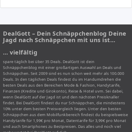
DealGott – Dein Schnäppchenblog Deine
Jagd nach Schnäppchen mit uns ist…
… vielfältig
spare täglich bei über 35 Deals. DealGott ist dein
Schnäppchenblog mit einer großartigen Auswahl an Deals und
Schnäppchen. Seit 2009 sind es nun schon weit mehr als 100.000
Deals. In den täglichen Deals findest du im Handumdrehen die
besten Deals aus den Bereichen Mode & Fashion, Handytarife,
Finanzen (Kredite und Girokonto), Reise & Hotel uvm. Sei dabei,
wenn DealGott auf der Jagd ist und den nächsten Preisknaller
findet. Bei DealGott findest du nur Schnäppchen, die mindestens
10% unter dem besten Preisvergleich liegen. Unter den besten
Schnäppchen aus dem Mobilfunkbereich findest du beispielsweise
Handytarife für 1,99€ pro Monat, Datentarife für 3,99€ pro Monat
und auch Smartphones zu Bestpreisen. Das alles und noch viel