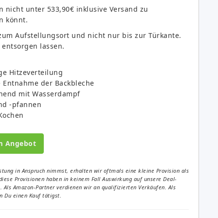
n nicht unter 533,90€ inklusive Versand zu
n könnt.
 zum Aufstellungsort und nicht nur bis zur Türkante.
 entsorgen lassen.
e Hitzeverteilung
te Entnahme der Backbleche
onend mit Wasserdampf
und -pfannen
 Kochen
m Angebot
tung in Anspruch nimmst, erhalten wir oftmals eine kleine Provision als
diese Provisionen haben in keinem Fall Auswirkung auf unsere Deal-
Als Amazon-Partner verdienen wir an qualifizierten Verkäufen. Als
 Du einen Kauf tätigst.