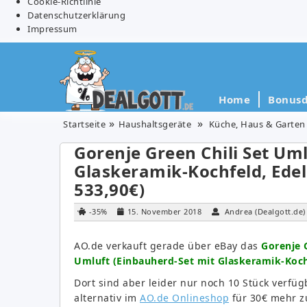
Cookie-Richtlinie
Datenschutzerklärung
Impressum
Home
Bonusd
Startseite
Haushaltsgeräte
Küche, Haus & Garten
Gorenje Green Chili Set Um
Glaskeramik-Kochfeld, Edels
533,90€)
-35%
15. November 2018
Andrea (Dealgott.de)
AO.de verkauft gerade über eBay das
Gorenje G
Umluft (Einbauherd-Set mit Glaskeramik-Kochf
Dort sind aber leider nur noch 10 Stück verfügb
alternativ im
AO.de Onlineshop
für 30€ mehr z