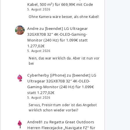
Kabel, 500 m²) für 669,99€ mit Code
5. August 2026
Ohne Kamera wäre besser, als ohne Kabel!
Andre
zu
[beendet] LG Ultragear
32GX870B 32″ 4K-OLED-Gaming-
Monitor (240 Hz) für 1.099€ statt
1.277,02€
5. August 2026
Nein, das war wirklich da. Aber ist nun vor
bei
Cyberherby [iPhone]
zu
[beendet] LG
Ultragear 32GX870B 32″ 4K-OLED-
Gaming-Monitor (240 Hz) für 1.099€
statt 1.277,02€
5. August 2026
Servus, Preisirrtum oder ist das Angebot
wirklich schon wieder vorbei?
Andre81
zu
Regatta Great Outdoors
Herren Fleecejacke „Navigate FZ“ für