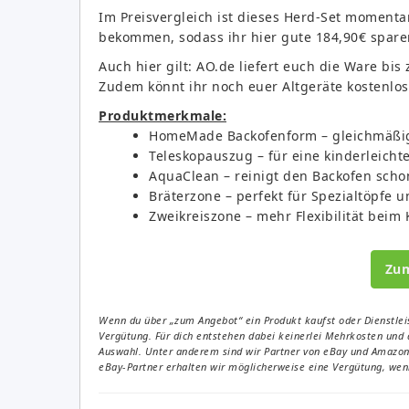
Im Preisvergleich ist dieses Herd-Set momenta
bekommen, sodass ihr hier gute 184,90€ spare
Auch hier gilt: AO.de liefert euch die Ware bis
Zudem könnt ihr noch euer Altgeräte kostenlos
Produktmerkmale:
HomeMade Backofenform – gleichmäßig
Teleskopauszug – für eine kinderleich
AquaClean – reinigt den Backofen sch
Bräterzone – perfekt für Spezialtöpfe 
Zweikreiszone – mehr Flexibilität beim
Zu
Wenn du über „zum Angebot“ ein Produkt kaufst oder Dienstleis
Vergütung. Für dich entstehen dabei keinerlei Mehrkosten und 
Auswahl. Unter anderem sind wir Partner von eBay und Amazon. 
eBay-Partner erhalten wir möglicherweise eine Vergütung, wenn