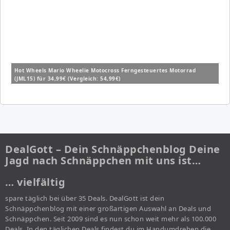
Hot Wheels Mario Wheelie Motocross Ferngesteuertes Motorrad
(JML15) für 34,99€ (Vergleich: 54,99€)
DealGott – Dein Schnäppchenblog Deine
Jagd nach Schnäppchen mit uns ist…
… vielfältig
spare täglich bei über 35 Deals. DealGott ist dein
Schnäppchenblog mit einer großartigen Auswahl an Deals und
Schnäppchen. Seit 2009 sind es nun schon weit mehr als 100.000
Deals. In den täglichen Deals findest du im Handumdrehen die