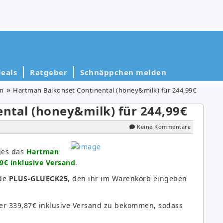
eals
Ratgeber
Schnäppchen melden
en
Hartman Balkonset Continental (honey&milk) für 244,99€
ntal (honey&milk) für 244,99€
Keine Kommentare
ges das
Hartman
9€ inklusive Versand
.
ode
PLUS-GLUECK25
, den ihr im Warenkorb eingeben
nter 339,87€ inklusive Versand zu bekommen, sodass