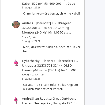
Kabel, 500 m²) für 669,99€ mit Code
5. August 2026
Ohne Kamera wäre besser, als ohne Kabel!
Andre
zu
[beendet] LG Ultragear
32GX870B 32″ 4K-OLED-Gaming-
Monitor (240 Hz) für 1.099€ statt
1.277,02€
5. August 2026
Nein, das war wirklich da. Aber ist nun vor
bei
Cyberherby [iPhone]
zu
[beendet] LG
Ultragear 32GX870B 32″ 4K-OLED-
Gaming-Monitor (240 Hz) für 1.099€
statt 1.277,02€
5. August 2026
Servus, Preisirrtum oder ist das Angebot
wirklich schon wieder vorbei?
Andre81
zu
Regatta Great Outdoors
Herren Fleecejacke „Navigate FZ“ für