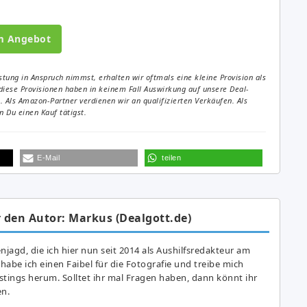
m Angebot
tung in Anspruch nimmst, erhalten wir oftmals eine kleine Provision als
diese Provisionen haben in keinem Fall Auswirkung auf unsere Deal-
Als Amazon-Partner verdienen wir an qualifizierten Verkäufen. Als
 Du einen Kauf tätigst.
E-Mail
teilen
 den Autor: Markus (Dealgott.de)
agd, die ich hier nun seit 2014 als Aushilfsredakteur am
abe ich einen Faibel für die Fotografie und treibe mich
astings herum. Solltet ihr mal Fragen haben, dann könnt ihr
en.