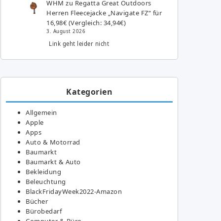
WHM
zu
Regatta Great Outdoors
Herren Fleecejacke „Navigate FZ“ für
16,98€ (Vergleich: 34,94€)
3. August 2026
Link geht leider nicht
Kategorien
Allgemein
Apple
Apps
Auto & Motorrad
Baumarkt
Baumarkt & Auto
Bekleidung
Beleuchtung
BlackFridayWeek2022-Amazon
Bücher
Bürobedarf
Computer & Büro