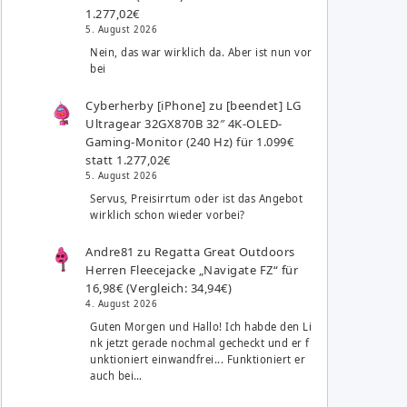
1.277,02€
5. August 2026
Nein, das war wirklich da. Aber ist nun vor
bei
Cyberherby [iPhone]
zu
[beendet] LG
Ultragear 32GX870B 32″ 4K-OLED-
Gaming-Monitor (240 Hz) für 1.099€
statt 1.277,02€
5. August 2026
Servus, Preisirrtum oder ist das Angebot
wirklich schon wieder vorbei?
Andre81
zu
Regatta Great Outdoors
Herren Fleecejacke „Navigate FZ“ für
16,98€ (Vergleich: 34,94€)
4. August 2026
Guten Morgen und Hallo! Ich habde den Li
nk jetzt gerade nochmal gecheckt und er f
unktioniert einwandfrei... Funktioniert er
auch bei…