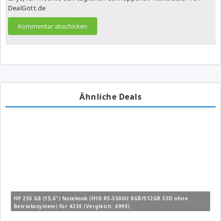
DealGott.de
Ähnliche Deals
HP 255 G8 (15,6") Notebook (FHD R5-5500U 8GB/512GB SSD ohne
Betriebssystem) für 422€ (Vergleich: 499€)