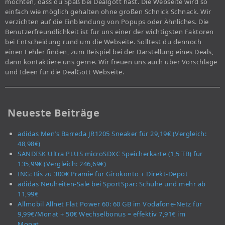
möchten, dass du Spaß bei Dealgott hast. Die Webseite wird so
einfach wie möglich gehalten ohne großen Schnick Schnack. Wir
verzichten auf die Einblendung von Popups oder Ähnliches. Die
Benutzerfreundlichkeit ist für uns einer der wichtigsten Faktoren
bei Entscheidung rund um die Webseite. Solltest du dennoch
einen Fehler finden, zum Beispiel bei der Darstellung eines Deals,
dann kontaktiere uns gerne. Wir freuen uns auch über Vorschläge
und Ideen für die DealGott Webseite.
Neueste Beiträge
adidas Men’s Barreda JR1205 Sneaker für 29,19€ (Vergleich:
48,98€)
SANDISK Ultra PLUS microSDXC Speicherkarte (1,5 TB) für
135,99€ (Vergleich: 246,69€)
ING: Bis zu 300€ Prämie für Girokonto + Direkt-Depot
adidas Neuheiten-Sale bei SportSpar: Schuhe und mehr ab
11,99€
Allmobil Allnet Flat Power 60: 60 GB im Vodafone-Netz für
9,99€/Monat + 50€ Wechselbonus = effektiv 7,91€ im
Monat