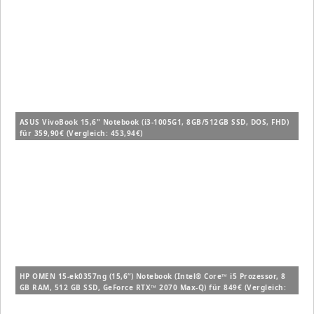
ASUS VivoBook 15,6" Notebook (i3-1005G1, 8GB/512GB SSD, DOS, FHD)
für 359,90€ (Vergleich: 453,94€)
HP OMEN 15-ek0357ng (15,6”) Notebook (Intel® Core™ i5 Prozessor, 8
GB RAM, 512 GB SSD, GeForce RTX™ 2070 Max-Q) für 849€ (Vergleich:
1.497,90€)