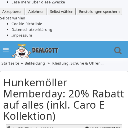
Lese mehr über diese Zwecke
Akzeptieren
Ablehnen
Selbst wählen
Einstellungen speichern
Selbst wählen
Cookie-Richtlinie
Datenschutzerklärung
Impressum
Startseite
Bekleidung
Kleidung, Schuhe & Uhren
Hunkemöller
Hunkemöller
Memberday: 20% Rabatt
auf alles (inkl. Caro E
Kollektion)
25. Mai 2018
| Anzeige
Keine Kommentare