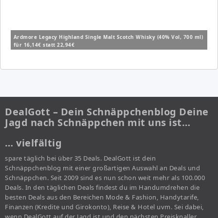
Ardmore Legacy Highland Single Malt Scotch Whisky (40% Vol, 700 ml)
für 16,14€ statt 22,94€
DealGott – Dein Schnäppchenblog Deine
Jagd nach Schnäppchen mit uns ist…
… vielfältig
spare täglich bei über 35 Deals. DealGott ist dein
Schnäppchenblog mit einer großartigen Auswahl an Deals und
Schnäppchen. Seit 2009 sind es nun schon weit mehr als 100.000
Deals. In den täglichen Deals findest du im Handumdrehen die
besten Deals aus den Bereichen Mode & Fashion, Handytarife,
Finanzen (Kredite und Girokonto), Reise & Hotel uvm. Sei dabei,
wenn DealGott auf der Jagd ist und den nächsten Preisknaller