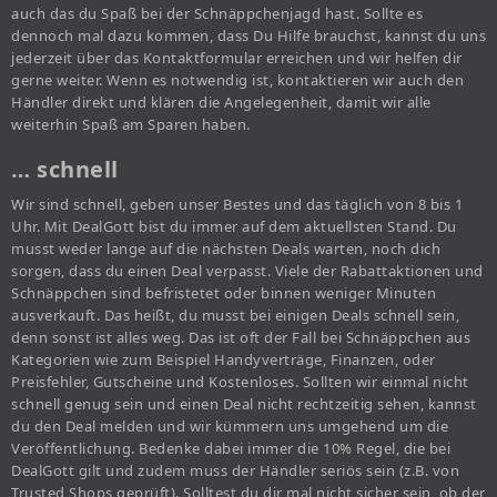
auch das du Spaß bei der Schnäppchenjagd hast. Sollte es
dennoch mal dazu kommen, dass Du Hilfe brauchst, kannst du uns
jederzeit über das Kontaktformular erreichen und wir helfen dir
gerne weiter. Wenn es notwendig ist, kontaktieren wir auch den
Händler direkt und klären die Angelegenheit, damit wir alle
weiterhin Spaß am Sparen haben.
… schnell
Wir sind schnell, geben unser Bestes und das täglich von 8 bis 1
Uhr. Mit DealGott bist du immer auf dem aktuellsten Stand. Du
musst weder lange auf die nächsten Deals warten, noch dich
sorgen, dass du einen Deal verpasst. Viele der Rabattaktionen und
Schnäppchen sind befristetet oder binnen weniger Minuten
ausverkauft. Das heißt, du musst bei einigen Deals schnell sein,
denn sonst ist alles weg. Das ist oft der Fall bei Schnäppchen aus
Kategorien wie zum Beispiel Handyverträge, Finanzen, oder
Preisfehler, Gutscheine und Kostenloses. Sollten wir einmal nicht
schnell genug sein und einen Deal nicht rechtzeitig sehen, kannst
du den Deal melden und wir kümmern uns umgehend um die
Veröffentlichung. Bedenke dabei immer die 10% Regel, die bei
DealGott gilt und zudem muss der Händler seriös sein (z.B. von
Trusted Shops geprüft). Solltest du dir mal nicht sicher sein, ob der