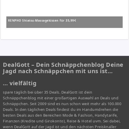
RENPHO Shiatsu-Massagekissen für 35,99€
DealGott – Dein Schnäppchenblog Deine
Jagd nach Schnäppchen mit uns ist…
… vielfältig
spare täglich bei über 35 Deals. DealGott ist dein
Schnäppchenblog mit einer großartigen Auswahl an Deals und
Schnäppchen. Seit 2009 sind es nun schon weit mehr als 100.000
Deals. In den täglichen Deals findest du im Handumdrehen die
besten Deals aus den Bereichen Mode & Fashion, Handytarife,
Finanzen (Kredite und Girokonto), Reise & Hotel uvm. Sei dabei,
wenn DealGott auf der Jagd ist und den nächsten Preisknaller