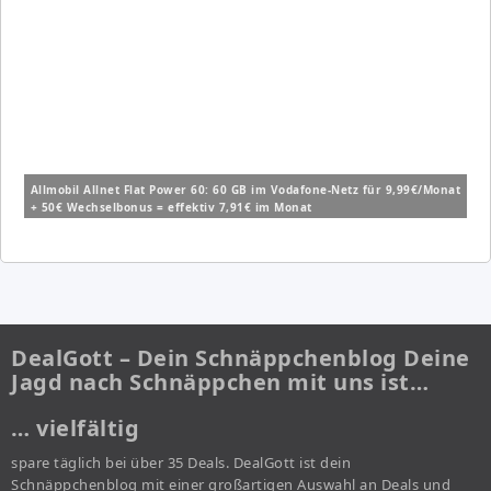
Allmobil Allnet Flat Power 60: 60 GB im Vodafone-Netz für 9,99€/Monat
+ 50€ Wechselbonus = effektiv 7,91€ im Monat
DealGott – Dein Schnäppchenblog Deine
Jagd nach Schnäppchen mit uns ist…
… vielfältig
spare täglich bei über 35 Deals. DealGott ist dein
Schnäppchenblog mit einer großartigen Auswahl an Deals und