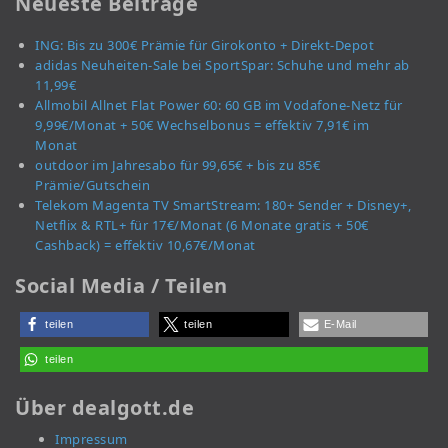
Neueste Beiträge
ING: Bis zu 300€ Prämie für Girokonto + Direkt-Depot
adidas Neuheiten-Sale bei SportSpar: Schuhe und mehr ab
11,99€
Allmobil Allnet Flat Power 60: 60 GB im Vodafone-Netz für
9,99€/Monat + 50€ Wechselbonus = effektiv 7,91€ im
Monat
outdoor im Jahresabo für 99,65€ + bis zu 85€
Prämie/Gutschein
Telekom Magenta TV SmartStream: 180+ Sender + Disney+,
Netflix & RTL+ für 17€/Monat (6 Monate gratis + 50€
Cashback) = effektiv 10,67€/Monat
Social Media / Teilen
teilen
teilen
E-Mail
teilen
Über dealgott.de
Impressum