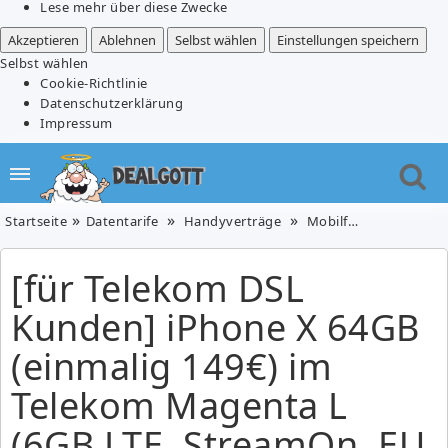
Lese mehr über diese Zwecke
Akzeptieren
Ablehnen
Selbst wählen
Einstellungen speichern
Selbst wählen
Cookie-Richtlinie
Datenschutzerklärung
Impressum
Startseite
Datentarife
Handyverträge
Mobilfunk
[für Tel
[für Telekom DSL
Kunden] iPhone X 64GB
(einmalig 149€) im
Telekom Magenta L
(6GB LTE, StreamOn, EU