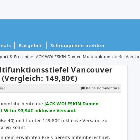
eals
Ratgeber
Schnäppchen melden
port & Freizeit
JACK WOLFSKIN Damen Multifunktionsstiefel Vancouve
ifunktionsstiefel Vancouver
(Vergleich: 149,80€)
ige
Keine Kommentare
kommt ihr heute die
JACK WOLFSKIN Damen
t W für 93,94€ inklusive Versand
.
röße 40) nicht unter 149,80€ inklusive Versand zu
paren könnt.
in dem erwähnten Preis bereits miteinberechnet.