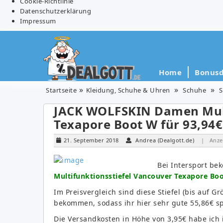
Cookie-Richtlinie
Datenschutzerklärung
Impressum
Home
Bonusd
Startseite
Kleidung, Schuhe & Uhren
Schuhe
S
JACK WOLFSKIN Damen Mult
Texapore Boot W für 93,94€ 
21. September 2018
Andrea (Dealgott.de)
| Anze
Bei Intersport be
Multifunktionsstiefel Vancouver Texapore Boo
Im Preisvergleich sind diese Stiefel (bis auf G
bekommen, sodass ihr hier sehr gute 55,86€ s
Die Versandkosten in Höhe von 3,95€ habe ich 