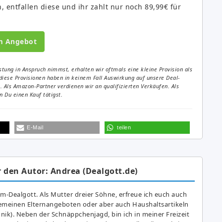
 entfallen diese und ihr zahlt nur noch 89,99€ für
m Angebot
tung in Anspruch nimmst, erhalten wir oftmals eine kleine Provision als
diese Provisionen haben in keinem Fall Auswirkung auf unsere Deal-
Als Amazon-Partner verdienen wir an qualifizierten Verkäufen. Als
 Du einen Kauf tätigst.
E-Mail
teilen
 den Autor: Andrea (Dealgott.de)
am-Dealgott. Als Mutter dreier Söhne, erfreue ich euch auch
gemeinen Elternangeboten oder aber auch Haushaltsartikeln
hnik). Neben der Schnäppchenjagd, bin ich in meiner Freizeit