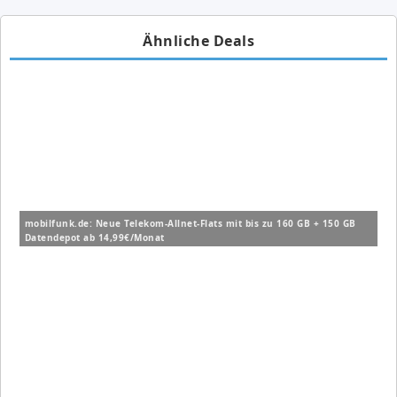
Ähnliche Deals
mobilfunk.de: Neue Telekom-Allnet-Flats mit bis zu 160 GB + 150 GB
Datendepot ab 14,99€/Monat