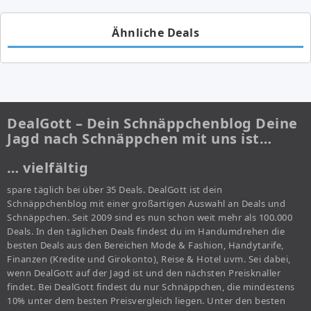
Ähnliche Deals
DealGott – Dein Schnäppchenblog Deine
Jagd nach Schnäppchen mit uns ist…
… vielfältig
spare täglich bei über 35 Deals. DealGott ist dein
Schnäppchenblog mit einer großartigen Auswahl an Deals und
Schnäppchen. Seit 2009 sind es nun schon weit mehr als 100.000
Deals. In den täglichen Deals findest du im Handumdrehen die
besten Deals aus den Bereichen Mode & Fashion, Handytarife,
Finanzen (Kredite und Girokonto), Reise & Hotel uvm. Sei dabei,
wenn DealGott auf der Jagd ist und den nächsten Preisknaller
findet. Bei DealGott findest du nur Schnäppchen, die mindestens
10% unter dem besten Preisvergleich liegen. Unter den besten