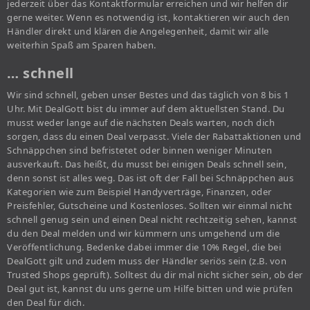
jederzeit über das Kontaktformular erreichen und wir helfen dir
gerne weiter. Wenn es notwendig ist, kontaktieren wir auch den
Händler direkt und klären die Angelegenheit, damit wir alle
weiterhin Spaß am Sparen haben.
… schnell
Wir sind schnell, geben unser Bestes und das täglich von 8 bis 1
Uhr. Mit DealGott bist du immer auf dem aktuellsten Stand. Du
musst weder lange auf die nächsten Deals warten, noch dich
sorgen, dass du einen Deal verpasst. Viele der Rabattaktionen und
Schnäppchen sind befristetet oder binnen weniger Minuten
ausverkauft. Das heißt, du musst bei einigen Deals schnell sein,
denn sonst ist alles weg. Das ist oft der Fall bei Schnäppchen aus
Kategorien wie zum Beispiel Handyverträge, Finanzen, oder
Preisfehler, Gutscheine und Kostenloses. Sollten wir einmal nicht
schnell genug sein und einen Deal nicht rechtzeitig sehen, kannst
du den Deal melden und wir kümmern uns umgehend um die
Veröffentlichung. Bedenke dabei immer die 10% Regel, die bei
DealGott gilt und zudem muss der Händler seriös sein (z.B. von
Trusted Shops geprüft). Solltest du dir mal nicht sicher sein, ob der
Deal gut ist, kannst du uns gerne um Hilfe bitten und wie prüfen
den Deal für dich.