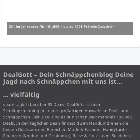
OK! im Jahresabo für 101,60€ + bis zu 100€ Prämie/Gutschein
DealGott – Dein Schnäppchenblog Deine
Jagd nach Schnäppchen mit uns ist…
… vielfältig
spare täglich bei über 35 Deals. DealGott ist dein
Schnäppchenblog mit einer großartigen Auswahl an Deals und
Schnäppchen. Seit 2009 sind es nun schon weit mehr als 100.000
Deals. In den täglichen Deals findest du im Handumdrehen die
besten Deals aus den Bereichen Mode & Fashion, Handytarife,
Finanzen (Kredite und Girokonto), Reise & Hotel uvm. Sei dabei,