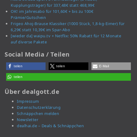
Kupplungsträger) für 337,48€ statt 468,99€
OK! im Jahresabo für 101,60€ + bis zu 100€
Prämie/Gutschein
Frigeo Ahoj-Brause Klassiker (1000 Stück, 1,8-kg-Eimer) für
6,29€ statt 10,39€ im Spar-Abo
[wieder da] waipu.tv + Netflix: 50% Rabatt für 12 Monate
auf diverse Pakete
Social Media / Teilen
teilen
teilen
E-Mail
teilen
Über dealgott.de
Impressum
Datenschutzerklärung
Schnäppchen melden
Newsletter
dealhai.de – Deals & Schnäppchen