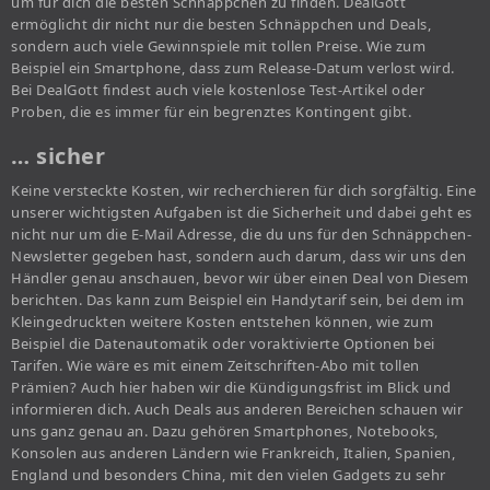
um für dich die besten Schnäppchen zu finden. DealGott
ermöglicht dir nicht nur die besten Schnäppchen und Deals,
sondern auch viele Gewinnspiele mit tollen Preise. Wie zum
Beispiel ein Smartphone, dass zum Release-Datum verlost wird.
Bei DealGott findest auch viele kostenlose Test-Artikel oder
Proben, die es immer für ein begrenztes Kontingent gibt.
… sicher
Keine versteckte Kosten, wir recherchieren für dich sorgfältig. Eine
unserer wichtigsten Aufgaben ist die Sicherheit und dabei geht es
nicht nur um die E-Mail Adresse, die du uns für den Schnäppchen-
Newsletter gegeben hast, sondern auch darum, dass wir uns den
Händler genau anschauen, bevor wir über einen Deal von Diesem
berichten. Das kann zum Beispiel ein Handytarif sein, bei dem im
Kleingedruckten weitere Kosten entstehen können, wie zum
Beispiel die Datenautomatik oder voraktivierte Optionen bei
Tarifen. Wie wäre es mit einem Zeitschriften-Abo mit tollen
Prämien? Auch hier haben wir die Kündigungsfrist im Blick und
informieren dich. Auch Deals aus anderen Bereichen schauen wir
uns ganz genau an. Dazu gehören Smartphones, Notebooks,
Konsolen aus anderen Ländern wie Frankreich, Italien, Spanien,
England und besonders China, mit den vielen Gadgets zu sehr