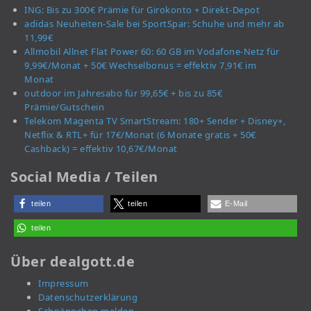
ING: Bis zu 300€ Prämie für Girokonto + Direkt-Depot
adidas Neuheiten-Sale bei SportSpar: Schuhe und mehr ab
11,99€
Allmobil Allnet Flat Power 60: 60 GB im Vodafone-Netz für
9,99€/Monat + 50€ Wechselbonus = effektiv 7,91€ im
Monat
outdoor im Jahresabo für 99,65€ + bis zu 85€
Prämie/Gutschein
Telekom Magenta TV SmartStream: 180+ Sender + Disney+,
Netflix & RTL+ für 17€/Monat (6 Monate gratis + 50€
Cashback) = effektiv 10,67€/Monat
Social Media / Teilen
teilen
teilen
E-Mail
teilen
Über dealgott.de
Impressum
Datenschutzerklärung