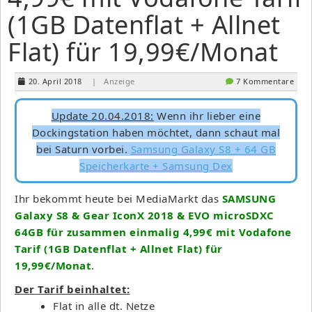
(1GB Datenflat + Allnet
Flat) für 19,99€/Monat
20. April 2018
| Anzeige
7 Kommentare
Update 20.04.2018:
Wenn ihr lieber eine
Dockingstation haben möchtet, dann schaut mal
bei Saturn vorbei.
Samsung Galaxy S8 + 64 GB
Speicherkarte + Samsung Dex
Ihr bekommt heute bei MediaMarkt das
SAMSUNG
Galaxy S8 & Gear IconX 2018 & EVO microSDXC
64GB für zusammen einmalig 4,99€ mit Vodafone
Tarif (1GB Datenflat + Allnet Flat) für
19,99€/Monat
.
Der Tarif beinhaltet:
Flat in alle dt. Netze