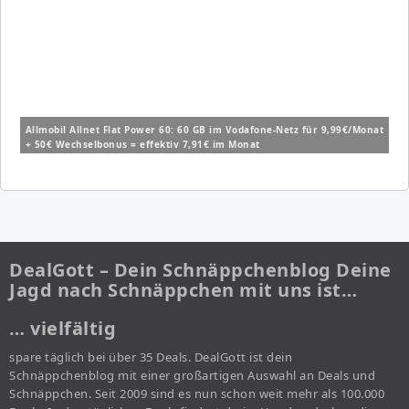
Allmobil Allnet Flat Power 60: 60 GB im Vodafone-Netz für 9,99€/Monat
+ 50€ Wechselbonus = effektiv 7,91€ im Monat
DealGott – Dein Schnäppchenblog Deine
Jagd nach Schnäppchen mit uns ist…
… vielfältig
spare täglich bei über 35 Deals. DealGott ist dein
Schnäppchenblog mit einer großartigen Auswahl an Deals und
Schnäppchen. Seit 2009 sind es nun schon weit mehr als 100.000