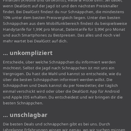
Finanzen (Kredite und Girokonto), Reise & Hotel uvm. Sei dabei,
wenn DealGott auf der Jagd ist und den nächsten Preisknaller
findet. Bei DealGott findest du nur Schnäppchen, die mindestens
10% unter dem besten Preisvergleich liegen. Unter den besten
Schnäppchen aus dem Mobilfunkbereich findest du beispielsweise
Handytarife für 1,99€ pro Monat, Datentarife für 3,99€ pro Monat
und auch Smartphones zu Bestpreisen. Das alles und noch viel
mehr wartet bei DealGott auf dich.
… unkompliziert
Entscheide, über welche Schnäppchen du informiert werden
möchtest. Selbst die Jagd nach Schnäppchen ist mit uns ein
Vergnügen. Du hast die Wahl und kannst so entscheide, wie du
über die besten Schnäppchen informiert werden willst. Die
Schnäppchen und Deals kannst du per Newsletter, der täglich
einmal verschickt wird oder über die DealGott App für Android
und Apple IOS erhalten. Du entscheidest und wir bringen dir die
besten Schnäppchen.
… unschlagbar
Die besten Deals und schnäppchen gibt es bei uns. Durch
Jahrelange Erfahrungen wissen wir genau, wo wir suchen müssen,