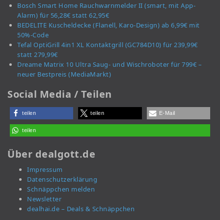
Bosch Smart Home Rauchwarnmelder II (smart, mit App-
Alarm) für 56,28€ statt 62,95€
BEDELITE Kuscheldecke (Flanell, Karo-Design) ab 6,99€ mit
50%-Code
Tefal OptiGrill 4in1 XL Kontaktgrill (GC784D10) für 239,99€
statt 279,99€
Dreame Matrix 10 Ultra Saug- und Wischroboter für 799€ –
neuer Bestpreis (MediaMarkt)
Social Media / Teilen
teilen
teilen
E-Mail
teilen
Über dealgott.de
Impressum
Datenschutzerklärung
Schnäppchen melden
Newsletter
dealhai.de – Deals & Schnäppchen