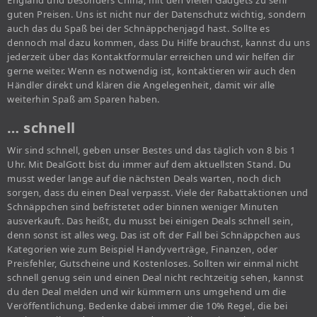
England und besonders China, mit den vielen Gadgets zu sehr
guten Preisen. Uns ist nicht nur der Datenschutz wichtig, sondern
auch das du Spaß bei der Schnäppchenjagd hast. Sollte es
dennoch mal dazu kommen, dass Du Hilfe brauchst, kannst du uns
jederzeit über das Kontaktformular erreichen und wir helfen dir
gerne weiter. Wenn es notwendig ist, kontaktieren wir auch den
Händler direkt und klären die Angelegenheit, damit wir alle
weiterhin Spaß am Sparen haben.
… schnell
Wir sind schnell, geben unser Bestes und das täglich von 8 bis 1
Uhr. Mit DealGott bist du immer auf dem aktuellsten Stand. Du
musst weder lange auf die nächsten Deals warten, noch dich
sorgen, dass du einen Deal verpasst. Viele der Rabattaktionen und
Schnäppchen sind befristetet oder binnen weniger Minuten
ausverkauft. Das heißt, du musst bei einigen Deals schnell sein,
denn sonst ist alles weg. Das ist oft der Fall bei Schnäppchen aus
Kategorien wie zum Beispiel Handyverträge, Finanzen, oder
Preisfehler, Gutscheine und Kostenloses. Sollten wir einmal nicht
schnell genug sein und einen Deal nicht rechtzeitig sehen, kannst
du den Deal melden und wir kümmern uns umgehend um die
Veröffentlichung. Bedenke dabei immer die 10% Regel, die bei