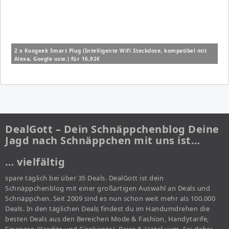
2 x Koogeek Smart Plug (Intelligente Wifi Steckdose, kompatibel mit
Alexa, Google usw.) für 16,92€
DealGott – Dein Schnäppchenblog Deine
Jagd nach Schnäppchen mit uns ist…
… vielfältig
spare täglich bei über 35 Deals. DealGott ist dein
Schnäppchenblog mit einer großartigen Auswahl an Deals und
Schnäppchen. Seit 2009 sind es nun schon weit mehr als 100.000
Deals. In den täglichen Deals findest du im Handumdrehen die
besten Deals aus den Bereichen Mode & Fashion, Handytarife,