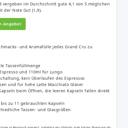
 vergeben im Durchschnitt gute 4,1 von 5 möglichen
t der Note Gut (1,9).
m Angebot
chmacks- und Aromafülle jedes Grand Cru zu
lle Tassenfüllmenge
 Espresso und 110ml für Lungo
schaltung, kein Überlaufen des Espressos
sen und für hohe Latte Macchiato Gläser
apseln beim Öffnen, die leeren Kapseln fallen direkt
r bis zu 11 gebrauchten Kapseln
chiedliche Tassen- und Glasgrößen
tung in Anspruch nimmst, erhalten wir oftmals eine kleine Provision als