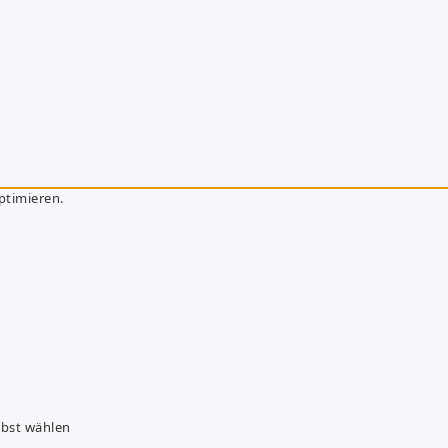
ptimieren.
lbst wählen