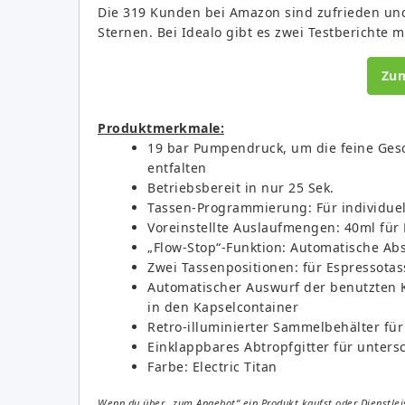
Die 319 Kunden bei Amazon sind zufrieden und
Sternen. Bei Idealo gibt es zwei Testberichte mi
Zu
Produktmerkmale:
19 bar Pumpendruck, um die feine Ges
entfalten
Betriebsbereit in nur 25 Sek.
Tassen-Programmierung: Für individue
Voreinstellte Auslaufmengen: 40ml für
„Flow-Stop“-Funktion: Automatische Ab
Zwei Tassenpositionen: für Espressotas
Automatischer Auswurf der benutzten K
in den Kapselcontainer
Retro-illuminierter Sammelbehälter fü
Einklappbares Abtropfgitter für unters
Farbe: Electric Titan
Wenn du über „zum Angebot“ ein Produkt kaufst oder Dienstleis