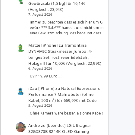
Gewürzsalz (1,5 kg) für 16,14€
(Vergleich: 23,94€)
7. August 2026
immer zu beachten dass es sich hier um G
ewürz *** Salz*** handelt und nicht um m
eine Gewürzmischung. das bedeutet dass…
Matze [iPhone]
zu
Tramontina
DYNAMIC Steakmesser Jumbo, 4-
teiliges Set, rostfreier Edelstahl,
Holzgriff für 10,00€ (Vergleich: 22,99€)
6. August 2026
UVP 19,99 Euro !!!
iDau [iPhone]
zu
Natural Expressions
Performance 7 Mähroboter (ohne
Kabel, 500 m²) für 669,99€ mit Code
5. August 2026
Ohne Kamera wäre besser, als ohne Kabel!
Andre
zu
[beendet] LG Ultragear
32GX870B 32″ 4K-OLED-Gaming-