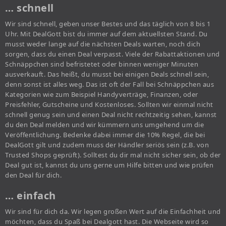
… schnell
Wir sind schnell, geben unser Bestes und das täglich von 8 bis 1
Uhr. Mit DealGott bist du immer auf dem aktuellsten Stand. Du
musst weder lange auf die nächsten Deals warten, noch dich
sorgen, dass du einen Deal verpasst. Viele der Rabattaktionen und
Schnäppchen sind befristetet oder binnen weniger Minuten
ausverkauft. Das heißt, du musst bei einigen Deals schnell sein,
denn sonst ist alles weg. Das ist oft der Fall bei Schnäppchen aus
Kategorien wie zum Beispiel Handyverträge, Finanzen, oder
Preisfehler, Gutscheine und Kostenloses. Sollten wir einmal nicht
schnell genug sein und einen Deal nicht rechtzeitig sehen, kannst
du den Deal melden und wir kümmern uns umgehend um die
Veröffentlichung. Bedenke dabei immer die 10% Regel, die bei
DealGott gilt und zudem muss der Händler seriös sein (z.B. von
Trusted Shops geprüft). Solltest du dir mal nicht sicher sein, ob der
Deal gut ist, kannst du uns gerne um Hilfe bitten und wie prüfen
den Deal für dich.
… einfach
Wir sind für dich da. Wir legen großen Wert auf die Einfachheit und
möchten, dass du Spaß bei Dealgott hast. Die Webseite wird so