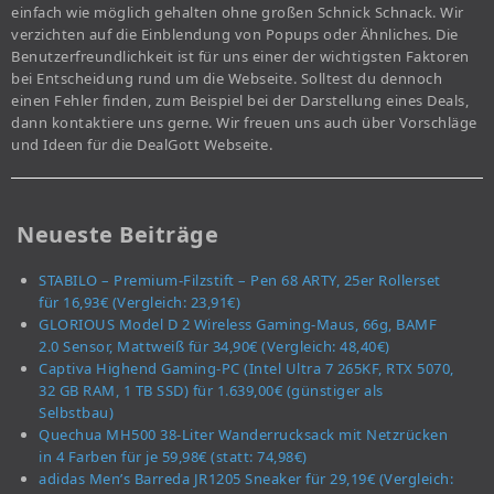
einfach wie möglich gehalten ohne großen Schnick Schnack. Wir
verzichten auf die Einblendung von Popups oder Ähnliches. Die
Benutzerfreundlichkeit ist für uns einer der wichtigsten Faktoren
bei Entscheidung rund um die Webseite. Solltest du dennoch
einen Fehler finden, zum Beispiel bei der Darstellung eines Deals,
dann kontaktiere uns gerne. Wir freuen uns auch über Vorschläge
und Ideen für die DealGott Webseite.
Neueste Beiträge
STABILO – Premium-Filzstift – Pen 68 ARTY, 25er Rollerset
für 16,93€ (Vergleich: 23,91€)
GLORIOUS Model D 2 Wireless Gaming-Maus, 66g, BAMF
2.0 Sensor, Mattweiß für 34,90€ (Vergleich: 48,40€)
Captiva Highend Gaming-PC (Intel Ultra 7 265KF, RTX 5070,
32 GB RAM, 1 TB SSD) für 1.639,00€ (günstiger als
Selbstbau)
Quechua MH500 38-Liter Wanderrucksack mit Netzrücken
in 4 Farben für je 59,98€ (statt: 74,98€)
adidas Men’s Barreda JR1205 Sneaker für 29,19€ (Vergleich: