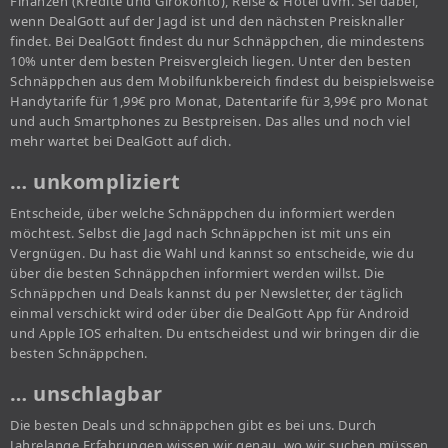
Finanzen (Kredite und Girokonto), Reise & Hotel uvm. Sei dabei,
wenn DealGott auf der Jagd ist und den nächsten Preisknaller
findet. Bei DealGott findest du nur Schnäppchen, die mindestens
10% unter dem besten Preisvergleich liegen. Unter den besten
Schnäppchen aus dem Mobilfunkbereich findest du beispielsweise
Handytarife für 1,99€ pro Monat, Datentarife für 3,99€ pro Monat
und auch Smartphones zu Bestpreisen. Das alles und noch viel
mehr wartet bei DealGott auf dich.
… unkompliziert
Entscheide, über welche Schnäppchen du informiert werden
möchtest. Selbst die Jagd nach Schnäppchen ist mit uns ein
Vergnügen. Du hast die Wahl und kannst so entscheide, wie du
über die besten Schnäppchen informiert werden willst. Die
Schnäppchen und Deals kannst du per Newsletter, der täglich
einmal verschickt wird oder über die DealGott App für Android
und Apple IOS erhalten. Du entscheidest und wir bringen dir die
besten Schnäppchen.
… unschlagbar
Die besten Deals und schnäppchen gibt es bei uns. Durch
Jahrelange Erfahrungen wissen wir genau, wo wir suchen müssen,