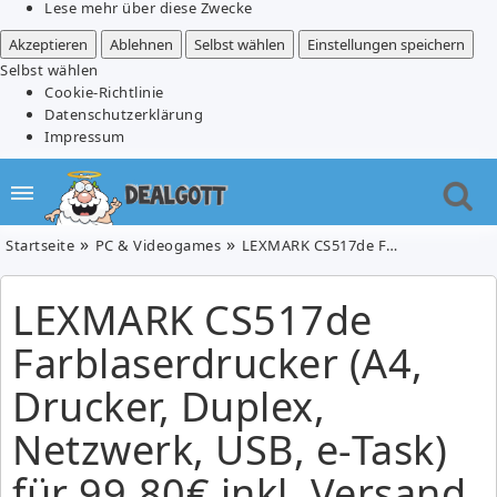
Lese mehr über diese Zwecke
Akzeptieren
Ablehnen
Selbst wählen
Einstellungen speichern
Selbst wählen
Cookie-Richtlinie
Datenschutzerklärung
Impressum
Startseite
PC & Videogames
LEXMARK CS517de Farblaserdrucker (A4, Drucker, Duplex, Netzwerk, USB, e-Task) für 99,80€ inkl. Versand (Vergleich: 162,79€)
LEXMARK CS517de
Farblaserdrucker (A4,
Drucker, Duplex,
Netzwerk, USB, e-Task)
für 99,80€ inkl. Versand