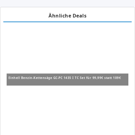
Ähnliche Deals
Einhell Benzin-Kettensäge GC-PC 1435 I TC Set für 99,99€ statt 109€