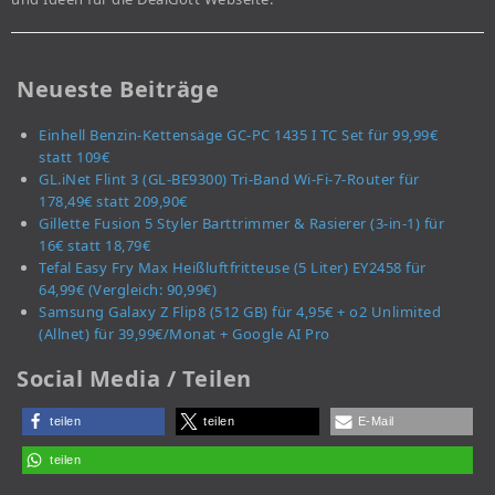
Neueste Beiträge
Einhell Benzin-Kettensäge GC-PC 1435 I TC Set für 99,99€
statt 109€
GL.iNet Flint 3 (GL-BE9300) Tri-Band Wi-Fi-7-Router für
178,49€ statt 209,90€
Gillette Fusion 5 Styler Barttrimmer & Rasierer (3-in-1) für
16€ statt 18,79€
Tefal Easy Fry Max Heißluftfritteuse (5 Liter) EY2458 für
64,99€ (Vergleich: 90,99€)
Samsung Galaxy Z Flip8 (512 GB) für 4,95€ + o2 Unlimited
(Allnet) für 39,99€/Monat + Google AI Pro
Social Media / Teilen
teilen
teilen
E-Mail
teilen